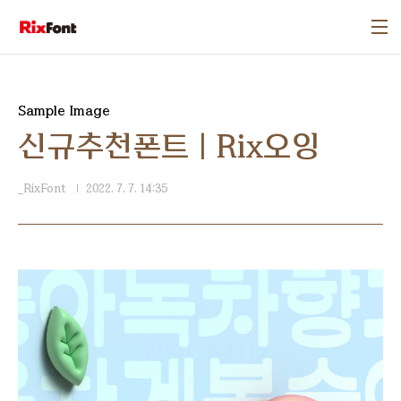
본문 바로가기
Sample Image
신규추천폰트 | Rix오잉
_RixFont
2022. 7. 7. 14:35