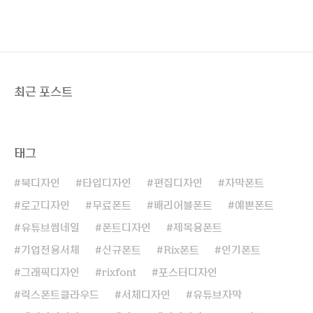
최근 포스트
태그
북디자인
타입디자인
편집디자인
자막폰트
로고디자인
무료폰트
배리어블폰트
예쁜폰트
유튜브썸네일
폰트디자인
제목용폰트
기업전용서체
신규폰트
Rix폰트
인기폰트
그래픽디자인
rixfont
포스터디자인
릭스폰트클라우드
서체디자인
유튜브자막