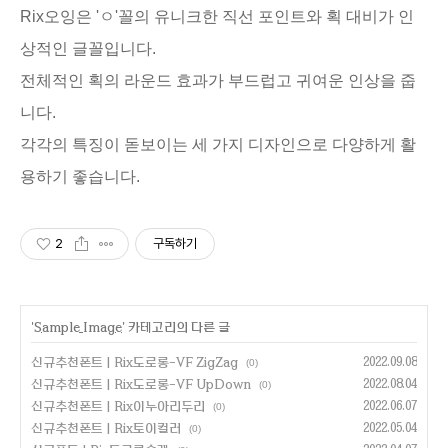
Rix오잉은 'ㅇ'꼴의 유니크한 직선 포인트와 획 대비가 인
상적인 글꼴입니다.
전체적인 획의 라운드 효과가 부드럽고 귀여운 인상을 줍
니다.
각각의 특징이 돋보이는 세 가지 디자인으로 다양하게 활
용하기 좋습니다.
2
구독하기
'
Sample Image
' 카테고리의 다른 글
신규추천폰트 | Rix도로롱-VF ZigZag
2022.09.08
(0)
신규추천폰트 | Rix도로롱-VF UpDown
2022.08.04
(0)
신규추천폰트 | Rix이누아리두리
2022.06.07
(0)
신규추천폰트 | Rix토이컬러
2022.05.04
(0)