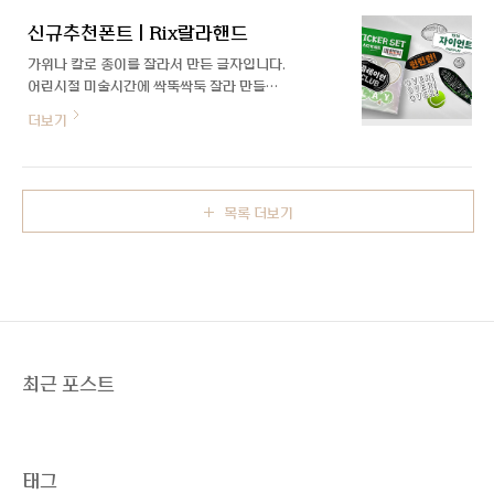
이너와의 인터뷰를 통해 더 자세히 알아볼게
신규추천폰트 | Rix랄라핸드
요! 안녕하세요, 수하 디자이너님. 12월 신서
체 'Rix힘을내요'가 벌써 곳곳에 보이고 있는
가위나 칼로 종이를 잘라서 만든 글자입니다.
데요~ 새로운 신서체로 다시 뵙게 되었네요.
어린시절 미술시간에 싹뚝싹둑 잘라 만들기
요즘 열작중이신 것 같아요! 안녕하세요. Rix
하던 즐거운 기억을 담아 제작하였습니다. 가
더보기
네모굴림으로 돌아온 이수하입니다. Rix힘
로세로 자유로운 획대비와 비대칭한 자소, 삐
을내요 폰트 출시 후 많은 분들이 사용해 주
뚤빼뚤 사선의 획 마무리가 특징입니다.
신 덕분에 Rix네모굴림도 기분 좋게 열심히
작업할 수 있었습니다. ▶이수하 디자이너 제
작 폰트 'Rix힘을내요' 보러 가기 이번에 제
목록 더보기
작하신 ..
최근 포스트
태그