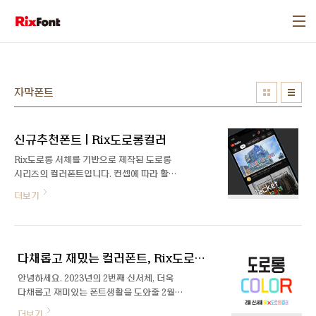
본문 바로가기
자막폰트
신규추천폰트 | Rix도로롱컬러
Rix도로롱 서체를 기반으로 제작된 도로롱
시리즈의 컬러폰트입니다. 컨셉에 따라 활용
하기 좋은 Black, Vivid, Pastel 3가지 컬러
더보기
조합이 포함되어 있습니다. 순서대로 글자 폭
이 다르게 적용되어 재미 요소를 느낄 수 있
는 서체입니다. 자세히 보기
다채롭고 재밌는 컬러폰트, Rix도로롱컬러
안녕하세요. 2023년의 2번째 신서체, 더욱
다채롭고 재미있는 폰트생활을 도와줄 2월
의 신규 폰트 「Rix도로롱-Color」를 소개합
더보기