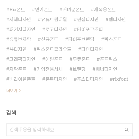
Rix폰트
인기폰트
귀여운폰트
제목용폰트
서체디자인
유튜브썸네일
편집디자인
웹디자인
패키지디자인
로고디자인
타이포그래피
유튜브자막
신규폰트
타이포브랜딩
릭스폰트
북디자인
릭스폰트클라우드
타입디자인
그래픽디자인
예쁜폰트
무료폰트
폰트릭스
자막폰트
기업전용서체
브랜딩
배너디자인
배리어블폰트
폰트디자인
포스터디자인
rixfont
더보기
검색