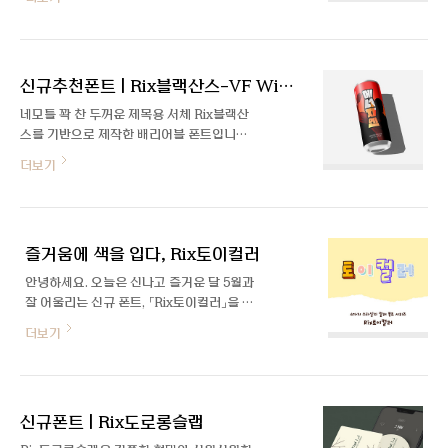
니다! Rix도로롱컬러는 도로롱 시리즈의
New 서체로 컨셉에 따라 활용하기 좋은
Black, Vivid, Pastel 3가지 컬러 조합이 포
함되어 있는 컬러폰트입니다. 이번 폰트 제작
신규추천폰트 | Rix블랙산스-VF Wiggle
을 담당한 이수하 디자이너와의 인터뷰로 자
세한 이야기 들어봤습니다 :) 안녕하세요. 자
네모틀 꽉 찬 두꺼운 제목용 서체 Rix블랙산
기소개 부탁드려요! 안녕하세요. Rix도로롱
스를 기반으로 제작한 배리어블 폰트입니다.
컬러 기획과 제작을 맡게 된 이수하입니다.
사다리꼴의 글자 상하 폭이 번갈아가며 바뀌
더보기
도로롱 시리즈의 벌써 다섯 번째 폰트, Rix도
는 변형을 통해 위트 있고 강렬한 인상을 줍
로롱컬러 제작을 맡으셨는데 어떻게 작업하
니다. 단단하고 개성 있는 형태가 시선을 사
셨는지 궁금해요. 일단 도로롱 시리즈가 배리
로잡아 주목도가 필요한 콘텐츠에 활용하기
어블 폰트로 제작이 잘 되어 있어서 편하게
좋습니다. 자세히 보기
기획과 제작까지 할 수 있었습니다. (현주 디
즐거움에 색을 입다, Rix토이컬러
자이너..
안녕하세요. 오늘은 신나고 즐거운 달 5월과
잘 어울리는 신규 폰트, 「Rix토이컬러」을 소
개합니다! Rix토이스토리 시리즈의 글꼴로
더보기
이번에 4가지 새로운 컬러와 입체 효과를 조
합해 새롭게 출시된 서체입니다. 보기만 해도
즐거움이 느껴지는 Rix토이컬러, 릭스폰트
에서 최초로 제작한 컬러폰트라 더 특별하게
신규폰트 | Rix도로롱슬랩
느껴지는데요. 제작을 맡아주신 윤유민 디자
이너와의 인터뷰를 통해 폰트가 어떻게 제작