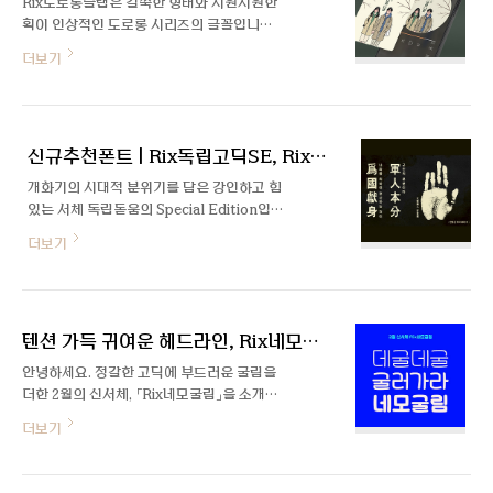
Rix도로롱슬랩은 길쭉한 형태와 시원시원한
되었는지, 어떤 과정이 있었는지 함께 알아볼
획이 인상적인 도로롱 시리즈의 글꼴입니다.
게요 :) 안녕하세요, 만나 뵙게 되어 반갑습니
둥글게 마무리한 슬랩 세리프가 더해져 단단
더보기
다! 소개 부탁드려요. 안녕하세요. Rix토이컬
하지만 부드럽고 유연한 느낌을 줍니다. 3가
러로 처음 인사드리게 된 디자이너 윤유민입
지 굵기로 파생되어 눈에 띄는 인쇄물, 영상
니다. Rix토이컬러 폰트 제작을 어떻게 맡게
자막 및 제목으로 활용하기에 적합합니다.
되셨는지, 또 컬러폰트로 기획하시게 된 배경
이 궁금합니다. 다양하게 조합하여 사용할 수
신규추천폰트 | Rix독립고딕SE, Rix독립돋움SE
있는 ‘Rix..
개화기의 시대적 분위기를 담은 강인하고 힘
있는 서체 독립돋움의 Special Edition입니
다. Rix독립고딕SE는 꽉 찬 네모꼴에 두껍고
더보기
단단한 획, 절제된 표현과 간결한 직선의 형
태에서 모던함이 돋보이며, Rix독립돋움SE
는 손글씨의 획을 적용한 자소 디자인과 꽉
찬 골격의 넓은 폭으로 좀 더 예스러운 느낌
텐션 가득 귀여운 헤드라인, Rix네모굴림
이 강조되었습니다. 공간적인 비율과 사용성
을 고려하여 추가 파생한 웨이트로 활용도를
안녕하세요. 정갈한 고딕에 부드러운 굴림을
높였습니다.
더한 2월의 신서체, 「Rix네모굴림」을 소개합
니다. 데굴데굴 굴러가는 네모의 모습에서 착
더보기
안해 디자인한 서체인데요, 각이 있는 부분에
굴림을 넣어 전체적으로 텐션이 느껴지는 귀
여운 서체입니다. 폰트를 제작한 이수하 디자