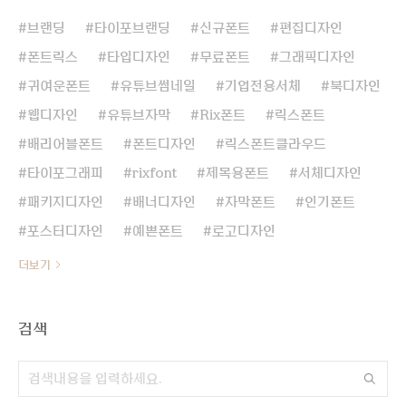
브랜딩
타이포브랜딩
신규폰트
편집디자인
폰트릭스
타입디자인
무료폰트
그래픽디자인
귀여운폰트
유튜브썸네일
기업전용서체
북디자인
웹디자인
유튜브자막
Rix폰트
릭스폰트
배리어블폰트
폰트디자인
릭스폰트클라우드
타이포그래피
rixfont
제목용폰트
서체디자인
패키지디자인
배너디자인
자막폰트
인기폰트
포스터디자인
예쁜폰트
로고디자인
더보기
검색