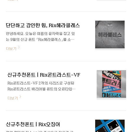
양」폰트입니다! 수박양 작가님의 웹툰 속 손
스타일: 요즘 유행하는 스타일의 그래픽 폰
글씨를 바탕으로 구현한 손맛이 느껴지는 귀
트.구조: 평(Width)이 넓고 획 굵기 대비가
여운 폰트인데요, 폰트 제작을 맡은 박민우
강함.용도: 썸네일, 헤드라인, 제목용 Rix수
디자이너와의 인터뷰를 통해 자세히 알아보
플레 자세히 보기 https:/..
단단하고 강인한 힘, Rix헤라클레스
겠습니다 :) 안녕하세요, 박민우 디자이너님.
이번 서체는 조금 특별한 폰트라고 들었어
안녕하세요. 오늘은 여름의 끝자락을 잡고 있
요! 안녕하세요! 이번 폰트는 네이버 웹툰
는 9월의 신규 폰트 「Rix헤라클레스」를 소개
“아홉수 우리들”의 수박양 작가님과의 콜라
합니다. 단단한 힘이 느껴지는 두꺼운 획과
더보기
보로 탄생한 폰트입니다. 웹툰 “아홉수 우리
투박한 개성이 느껴지는 디자인이 눈에 띄는
들”의 말풍선 속 대사를 통해 만날 수 있었던
서체입니다. 이번 서체는 총 3가지 웨이트로
작가님의 매력적인 손글씨를 한글 11,172자
제작되어 활용성도 더욱 높을 것으로 기대되
완전 지원 폰트로 제작하게 되었습니다. 작가
는데요, Rix헤라클레스 폰트를 기획하고 제
의 손글씨를 바탕으로 제작한 콜라보 폰트인
신규추천폰트 | Rix콘트라스트-VF
작한 최법호 디자이너를 인터뷰를 통해 만나
만큼 어떤 프로세스를 ..
보겠습니다 :) 안녕하세요. 소개 한번 부탁드
Rix콘트라스트-VF 2개의 시리즈로 구성된
립니다! 안녕하세요. Rix스크린-VF에 이어
Rix콘트라스트 배리어블 폰트의 오픈타입
Rix헤라클레스로 다시 돌아온 폰트디자이너
적용 버전입니다. Day 축을 통해 글자의 굵
더보기
최법호입니다. 반갑습니다. Rix헤라클레스
기와 폭이 순차적으로 다르게 나타나는 효과
는 어떻게 기획한 서체인가요? 평소 운동을
를 조절할 수 있습니다. 한 글줄 내에서 글자
좋아하던 저는 ‘진짜 남자다움을 표현한 서
들이 좌우로 확장되거나 축소되면서 강렬하
체를 제작해 볼까?’라는 호기심을 시작으로
고도 재미있는 인상을 줍니다. Rix콘트라스
아주 강하고 묵직하고 투박한 서체를 만들고
신규추천폰트 | Rix오징어
트-Basic-VF 2개의 시리즈로 구성된 Rix
싶어 기획하게 되었습니..
콘트라스트 배리어블 폰트의 오픈타입 적용