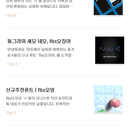
정원 형태의 자소 ‘ㅇ’을 중심으로 자폭과 공
버전입니다. Day 축을 통해 글자의 굵기와
간이 변화하는 유쾌한 서체입니다. 깔끔한 이
폭이 순차적으로 다르게 나타나는 효과를 조
미지의 Basic과 귀여운 Round 두 가지 패
더보기
절할 수 있습니다. 한 글줄 내에서 글자들이
밀리로 다양하게 활용할 수 있습니다. 일부
좌우로 확장되거나 축소되면서 강렬하고도
자음에 오픈타입 효과를 사용해 ○, △, □ 형
재미있는 인상을 줍니다.
태의 그래픽을 적용할 수 있습니다. 자세히
보기
동그라미 세모 네모, Rix오징어
안녕하세요. 따듯해진 날씨와 함께하는 즐거
운 4월의 신규 폰트 「Rix오징어」를 소개합니
다. 정원 형태의 동그랗고 크고 작은 'ㅇ' 꼴이
더보기
먼저 눈에 띄는 서체인데요, 이응꼴을 중심으
로 자폭과 공간이 변화하고, 동그라미, 세모,
네모 모양의 대체글립이 재미 요소로 포함된
유쾌한 폰트입니다. 이번 폰트를 제작한 윤유
신규추천폰트 | Rix오잉
민 디자이너를 인터뷰를 통해 만나봤습니다
:) 안녕하세요, 윤유민 디자이너님. 간단히 소
Rix오잉은 'ㅇ'꼴의 유니크한 직선 포인트와
개와 근황 부탁드립니다~ 안녕하세요. 여러
획 대비가 인상적인 글꼴입니다. 전체적인 획
프로젝트를 거치면서 정신없이 지내고 있는
의 라운드 효과가 부드럽고 귀여운 인상을 줍
더보기
윤유민입니다. Rix오징어는 어떤 폰트인가
니다. 각각의 특징이 돋보이는 세 가지 디자
요? 정원 형태의 자소 ‘ㅇ’을 중심으로 자폭
인으로 다양하게 활용하기 좋습니다.
과 공간이 변화하는 서체입니다. ㅇ, ㅎ, ㅅ,