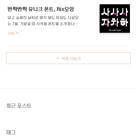
ㅈ, ㅊ, ㅁ꼴에 오픈 타입을 적용해 ○, △, □
그래픽을 손쉽게 적용할 수 있습니다. Ba..
반짝반짝 유니크 폰트, Rix오잉
덥고 습해진 날씨로 왠지 몸도 마음도 다운되
는 7월, 기분을 업 시켜줄 폰트를 소개합니
다!✨ 7월의 신규 폰트는 부드러운 라운드 효
더보기
과, 통통 튀는 세 가지 유니크한 디자인으로
중무장한 폰트 「Rix오잉」서체입니다. 폰트
를 제작한 이수하 디자이너와의 인터뷰를 통
해 더 자세히 알아보겠습니다 :) 안녕하세요!
목록 더보기
소개 부탁드려요. 안녕하세요. Rix힘을내요,
Rix네모굴림 이후 'Rix오잉'으로 다시 돌아
온 이수하입니다. 폰트명부터 재미있는 Rix
오잉, 기획 배경이 궁금해요. 자사 폰트 중
Rix슬릭이 요즘 많이 보이는 가로 획이 굵고
세로 획이 얇은 특징을 가지고 있으며, 전체
적으로 곡선과 직선의 조화가 세련된 폰트인
데요. 그 반대인 ‘귀여운 버전도 있으면 어떨
최근 포스트
까?’라는 생각에서 시작되어 Rix슬릭 귀여운
버전..
태그