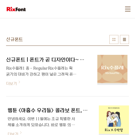
본문 바로가기
신규폰트
신규폰트 | 폰트가 곧 디자인이다~ 부드러운 곡선이 돋보이는 Rix수플레
Rix수플레1 종 - RegularRix수플레는 획
굵기의 대비가 강하고 평이 넓은 그래픽 폰트
로, 썸네일이나 헤드라인에 적합한 제목용 폰
더보기
트입니다.일부 자소에 포함된 허획과 부드러
운 곡선처리가 특징인 폰트입니다. 폰트디자
인 | 유현주디자인 디렉틱 | 박용락폰트구성
| 한글 2,350자 + 추가자 430자 / 라틴 94자
웹툰 <아홉수 우리들> 콜라보 폰트, Rix X 수박양
/ 약물 986자 넓은 자폭과 꽉 찬 네모꼴형태
의 제목용 폰트 시선을 끄는 획 굵기 대비와
안녕하세요. 이번 11월에는 조금 특별한 서
부드러운 획표현으로 강한 개성을 표현 시선
체를 소개하게 되었습니다. 바로 웹툰 의 수
을 끄는 획 굵기 대비 부드러운 획 표현을 영
박양 작가님과 콜라보로 제작한 「Rix X 수박
더보기
문과 숫자에도 적용 이렇게 사용해보세요!