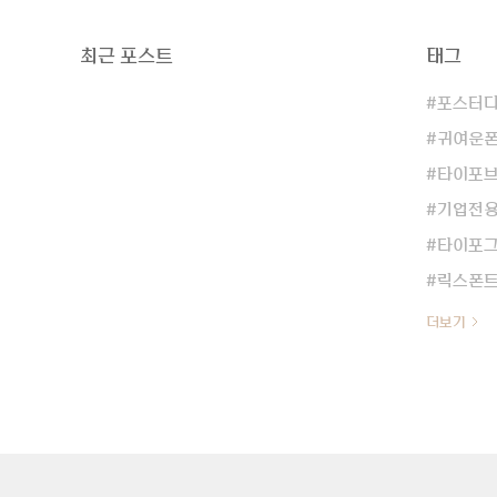
최근 포스트
태그
포스터
귀여운
타이포
기업전
타이포
릭스폰
더보기