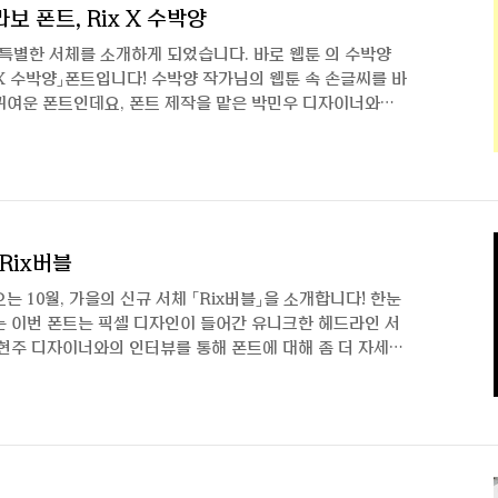
보 폰트, Rix X 수박양
 특별한 서체를 소개하게 되었습니다. 바로 웹툰 의 수박양
 X 수박양」폰트입니다! 수박양 작가님의 웹툰 속 손글씨를 바
귀여운 폰트인데요, 폰트 제작을 맡은 박민우 디자이너와의
다 :) 안녕하세요, 박민우 디자이너님. 이번 서체는 조금
세요! 이번 폰트는 네이버 웹툰 “아홉수 우리들”의 수박양
니다. 웹툰 “아홉수 우리들”의 말풍선 속 대사를 통해 만
손글씨를 한글 11,172자 완전 지원 폰트로 제작하게 되었습
제작한 콜라보 폰트인 만큼 어떤 프로세스를 ..
Rix버블
 10월, 가을의 신규 서체 「Rix버블」을 소개합니다! 한눈
는 이번 폰트는 픽셀 디자인이 들어간 유니크한 헤드라인 서
현주 디자이너와의 인터뷰를 통해 폰트에 대해 좀 더 자세히
만의 인터뷰인 것 같아요! 간단히 소개와 근황 부탁드립니다.
과 Rix콘트라스트 작업을 마치고 Rix버블로 인사드리게
한 것 같은데 인터뷰는 오랜만이네요! 그러게요, 이번에 기
요? Rix버블은 최근 유행했던 Y2k 컨셉을 겨냥해 제작된
런스를 찾아보다 보니, 2D 형태에 얇거..