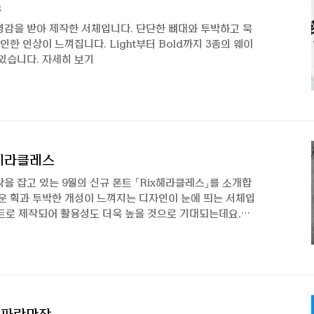
스
영감을 받아 제작한 서체입니다. 단단한 뼈대와 투박하고 묵
인한 인상이 느껴집니다. Light부터 Bold까지 3종의 웨이
있습니다. 자세히 보기
x헤라클레스
을 잡고 있는 9월의 신규 폰트 「Rix헤라클레스」를 소개합
운 획과 투박한 개성이 느껴지는 디자인이 눈에 띄는 서체입
이트로 제작되어 활용성도 더욱 높을 것으로 기대되는데요,
제작한 최법호 디자이너를 인터뷰를 통해 만나보겠습니다 :)
다! 안녕하세요. Rix스크린-VF에 이어 Rix헤라클레스로
입니다. 반갑습니다. Rix헤라클레스는 어떻게 기획한 서체
는 ‘진짜 남자다움을 표현한 서체를 제작해 볼까?’라는 호
직하고 투박한 서체를 만들고 싶어 기획하게 되었습니..