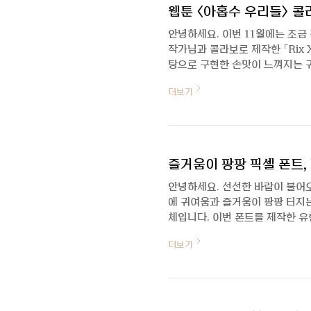
웹툰 <아홉수 우리들> 콜라
안녕하세요. 이번 11월에는 조금
작가님과 콜라보로 제작한 「Rix
탕으로 구현한 손맛이 느껴지는 
인터뷰를 통해 자세히 알아보겠습니
더보기
특별한 폰트라고 들었어요! 안녕하
작가님과의 콜라보로 탄생한 폰트입
날 수 있었던 작가님의 매력적인 
니다. 작가의 손글씨를 바탕으로 
즐거움이 팡팡 픽셀 폰트, 
안녕하세요. 선선한 바람이 불어오는
에 귀여움과 즐거움이 팡팡 터지
체입니다. 이번 폰트를 제작한 유
알아볼게요 :) 안녕하세요. 오랜
더보기
안녕하세요. 최근에 윤유민 프로님
되었습니다. 폰트 출시는 꾸준히 
획하신 Rix버블은 어떤 폰트인가
폰트입니다. 픽셀 폰트에 관한 레퍼