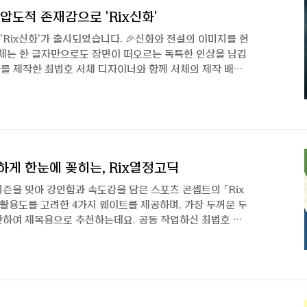
압도적 존재감으로 'Rix신화'
 'Rix신화'가 출시되었습니다. 🎉신화와 전설의 이미지를 현
서체는 한 글자만으로도 장면이 떠오르는 독특한 인상을 남깁
화를 제작한 최법호 서체 디자이너와 함께 서체의 제작 배경
고 작업에 담긴 생각까지 이야기를 나눠봤습니다. 글자가 단
위기와 감정을 만들어내는지, 그 고민의 과정을 함께 알아볼
. 안녕하세요. 서체 디자이너 최법호입니다.글자를 통해 단
감정을 표현하는 서체 작업을 하고 있습니다.2026년 첫 신
어 기쁩니다. 'Rix신화'는 어떤 배경..
하게 한눈에 꽂히는, Rix열정고딕
시즌을 맞아 강인함과 속도감을 담은 스포츠 콘셉트의 「Rix
활용도를 고려한 4가지 웨이트를 제공하며, 가장 두꺼운 두
단단하여 제목용으로 추천하는데요. 공동 작업하신 최법호 디
터뷰를 통해 이번 프로젝트의 협업과 제작 스토리를 함께
이번 서체는 공동 작업하신 걸로 알고 있습니다. 간단히 소개
정고딕의 한글을 제작한 최법호, 라틴/숫자/특수문자를 제작
 이유와 담당 분야를 나누실 때의 기준이 있으신가요?최법호
 발휘하면서 작업의 효율성과 완성도를 높이기 위해..