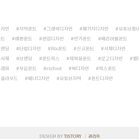
디자인
자막폰트
그래픽디자인
패키지디자인
유튜브썸
폰트
예쁜폰트
편집디자인
인기폰트
배리어블폰트
브랜딩
타입디자인
Rix폰트
신규폰트
서체디자인
용서체
브랜딩
폰트릭스
제목용폰트
로고디자인
웹
그래피
무료폰트
rixfont
북디자인
릭스폰트
트클라우드
배너디자인
유튜브자막
폰트디자인
DESIGN BY
TISTORY
관리자