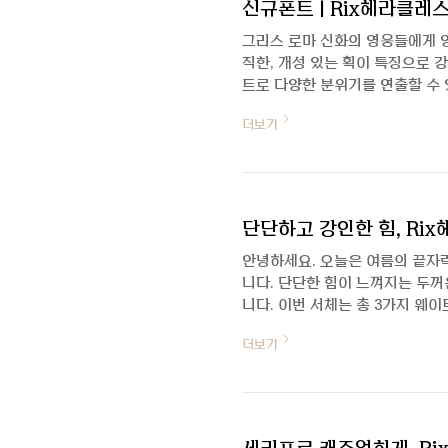
신규폰트 | Rix헤라클레
그리스 로마 신화의 영웅들에게 
직한, 개성 있는 획이 특징으로 강
트로 다양한 분위기를 연출할 수 
더보기
단단하고 강인한 힘, Ri
안녕하세요. 오늘은 여름의 끝자락
니다. 단단한 힘이 느껴지는 두꺼
니다. 이번 서체는 총 3가지 웨
Rix헤라클레스 폰트를 기획하고 
더보기
안녕하세요. 소개 한번 부탁드립니
다시 돌아온 폰트디자이너 최법호
인가요? 평소 운동을 좋아하던 저
기심을 시작으로 아주 강하고 묵