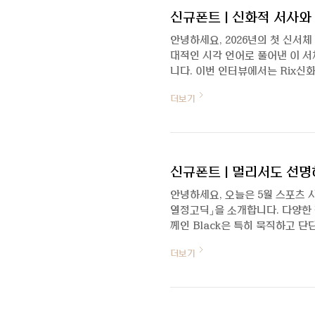
신규폰트 | 신화적 서사와 
안녕하세요, 2026년의 첫 신서체
대적인 시각 언어로 풀어낸 이 
니다. 이번 인터뷰에서는 Rix신
부터 콘셉트, 디자인 과정, 그리
더보기
순한 정보 전달을 넘어 어떻게 분
까요? 😉 자기소개 부탁드립니다
순한 정보 전달을 넘어 분위기와 
서체 Rix신화를 통해 인사드리게 되
신규폰트 | 멀리서도 선명
안녕하세요, 오늘은 5월 스포츠 
열정고딕」을 소개합니다. 다양한 
께인 Black은 특히 묵직하고 
자이너와 박민호 디자이너와의 인
더보기
들어보겠습니다 😊 안녕하세요, 
부탁드려요.안녕하세요, Rix열
한 박민우입니다. 공동 작업하신
: 서로의 전문성과 경험을 최대한