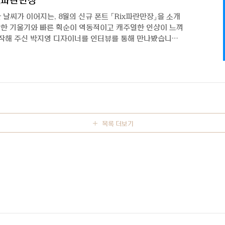
x파란만장
날씨가 이어지는, 8월의 신규 폰트 「Rix파란만장」을 소개
감한 기울기와 빠른 획순이 역동적이고 캐주얼한 인상이 느껴
제작해 주신 박지영 디자이너를 인터뷰를 통해 만나봤습니다
님. 이번에 새로운 폰트와 함께 인터뷰하게 되었는데 인사 부
로 돌아온 박지영입니다! 이번 서체 Rix파란만장은 어떤
트인가요? 레퍼런스를 찾는 과정에서 손맛이 가미된 고딕류
 수 있었습니다. 딱딱한 고딕과 부드럽고 자유로운 손글씨
했고, 그 조합들이 대체로 무겁지 않은 인상을 하고 있었..
목록 더보기