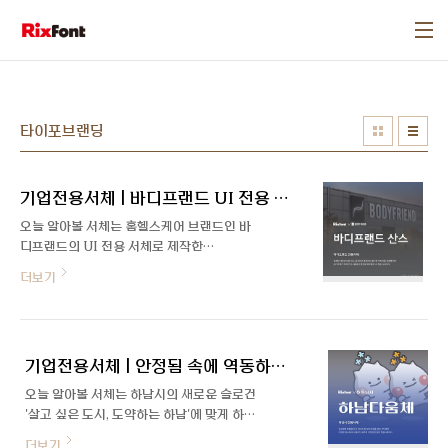
본문 바로가기
타이포브랜딩
기업전용서체 | 바디프랜드 UI 전용 서체, BODYFRIEND Sans
오늘 알아볼 서체는 홈헬스케어 브랜드인 바
디프랜드의 UI 전용 서체로 제작한
「BODYFRIEND Sans」입니다. '안마의
더보기
자'하면 딱 떠오르는 브랜드가 아닐까 싶은데
요~ 바디프랜드의 다양한 헬스케어 의료기
기들에 들어가는 리모컨 디스플레이 환경에
최적화한 서체를 개발하게 되었습니다. UI에
기업전용서체 | 안정됨 속에 역동하는 하남시, 하남다움체
중요한 가독성을 중점적으로 하여 디자인까
지 고려한 바디프랜드 산스를 소개해 드려요.
오늘 알아볼 서체는 하남시의 새로운 슬로건
UI에 최적화한 서체 전용서체를 제작할 때
'살고 싶은 도시, 도약하는 하남'에 맞게 하남
가장 중요한 부분 중 하나는 '어디에, 어떻게
시 전용서체로 개발한 「하남다움체」입니다.
더보기
사용될 서체인가' 입니다. 기존 바디프랜드