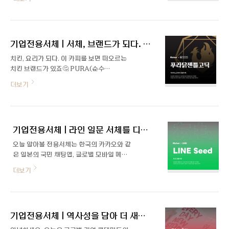
안정됨 속에 역동하는 하남시의 정체성을 서
UI 서체를 분석해 보니 다양한 디스플레이
체로 잘 표현하기 위해 기존 국문 로고타입의
환경에 적합하지 않은 굵기를 갖고 있었습니
큰 특징들을 반영하여 발전시키는 방식으로
다. 저희는 3가지 굵기로 구분하여 고해상도
제작되었습니다. 안정적인 하남다움 하남다
와 저해상도 디바이스 모두를 아우를 수 있는
기업전용서체 | 서체, 브랜드가 되다. 푸라닭 젠틀 고딕
움체는 타이틀로 쓰기 좋은 제목용, 여러 콘
서체를 제안드렸습니다. 굵기를 정..
텐츠에 범용적으로 사용 가능한 본문용 두 가
치킨, 요리가 되다. 이 카피를 보면 떠오르는
지로 개발했습니다. 기본적으로 네모꼴 꽉 찬
치킨 브랜드가 있죠🤔 PURA(순수
구성으로 단단하고 안정감이 느껴집니다. 두
한)+DAK(닭)이라는 두 단어를 조합해 순
더보기
꺼운 세로 획의 좌 상단과 일부 꺾임 부분에
수하고 정직하게 최고의 치킨 요리를 선사하
기존 로고타입에서 볼 수 있는 굴림 효과를
겠다는 의미를 담고 있는 푸라닭 치킨(아이
일정하게 넣어 하남시의 정체성을 유지하면
더스 코리아) 전용서체로 제작했던 「푸라닭
서 안정감 있고 부드러운 인상이 느껴지도록
젠틀 고딕」을 소개합니다. 고급스럽고 차별
했습니다. ‘ㅅ’, ‘ㅆ’, ‘ㅈ’, ‘ㅉ’, ‘ㅊ’ 등 ‘ㅅ’계
기업전용서체 | 라인 일문 서체를 디자인하다, LINE Seed
화된 푸라닭 치킨 브랜드만의 개성을 살려 제
자소에..
작한 제목용 전용서체입니다. 로고와 심볼,
오늘 알아볼 전용서체는 한국의 카카오와 같
아이덴티티를 그대로 푸라닭 젠틀 고딕은 기
은 일본의 국민 채팅앱, 글로벌 모바일 메신
존 푸라닭 치킨의 아이덴티티인 로고, 심볼과
저 기업 LINE의 전용서체 「LINE Seed」입
더보기
어우러질 수 있는 서체로 제작하게 되었습니
니다. 폰트릭스는 한글뿐 아니라 영어, 일문
다. 푸라닭 치킨 로고의 다이아몬드 모양 각
등 세계 다양한 언어로 된 전용서체 제작도
진 형태를 모티브로 한 곧고 단단한 골격과
하고 있는데요. 이번 서체는 LINE Seed 일
세리프, 심볼의 닭 형상에서 착안한 부드러운
문 서체로 폰트릭스 X Fontworks X 라인
곡선과 굴곡을 디자인에 적용했습니다. 고급
기업전용서체 | 역사성을 담아 더 새롭게, 롯데마트 더잠실체
플러스가 협업하여 2년 여의 기간 동안 공을
스럽고 개성 있는 디자인 단순히 치킨을..
들여 제작한 큰 프로젝트입니다. LINE다운