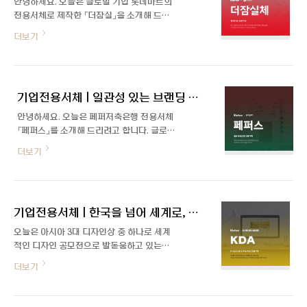
안녕하세요. 오늘은 글로벌 기업 롯데마트의
서체를 만들다 LINE Seed는 단순함에 중점
전용서체로 제작한 「더잠실」을 소개해 드립
을 두고 LINE다운 부드러움을 살린 고딕 서
니다. 기존의 브랜드 이미지를 젊고 새롭게
더보기
체로, 다른 언어와의 균형과 편리성을 고려한
변화하면서 롯데의 헤리티지 곧 '잠실' 지역
디자인과 총 네 가지 굵기로 파생되었습니다.
의 역사성을 담은 서체를 제작하기 위해 폰트
LINE 로고의 기하학적 형태를 유지하면서
릭스가 제작을 맡아 진행했습니다. 1년 여의
도 부드러운 곡선으로 가독성, 판독성을 높였
긴 개발 기간을 거쳐 2023년 2월 1일 드디어
습니다. 먼저 개발된 LINE Seed..
기업전용서체 | 일관성 있는 브랜딩 페퍼저축은행 전용서체, 페퍼스
출시되었습니다. 많은 분들이 자유롭게 사용
할 수 있도록 무료 서체로 배포해 더욱 뜻깊
안녕하세요. 오늘은 페퍼저축은행 전용서체
은데요, 한번 자세히 살펴보겠습니다👀안정
「페퍼스」를 소개해 드리려고 합니다. 글로벌
적이며 모던한 디자인 더잠실체 한글은 안정
금융기업 페퍼그룹 CI의 다양한 특징들을 반
더보기
적이고 단단한 고딕 모듈로 설계되었습니다.
영하여 통일된 브랜드 이미지를 구축하기 위
롯데마트의 특성상 매장 내 홍보물, 각종 인
해 개발된 서체로 다양한 활용성이 기대되는
쇄물과 인터넷 홈페이지, 모바일 앱 등 다양
페퍼스 전용서체에 대해 자세히 알아보겠습
한 곳에 활용될 것을 고려하여 가독성과 범용
니다! 페퍼저축은행 전용서체 페퍼스는 기업
성을 중요하게 생각했습니다. 총 6가지 굵기
기업전용서체 | 한국을 넘어 세계로, K-Design Award 영문 서체
의 아이덴티티를 담은 CI를 기반으로 제작한
로 파생되어 제목과 본..
서체입니다. 페퍼저축은행 CI는 변화하는 디
오늘은 아시아 3대 디자인상 중 하나로 세계
지털 금융 환경에 대응하기 위한 유연함과 따
적인 디자인 공모전으로 발돋움하고 있는
뜻한 서민 금융을 추구하는 페퍼의 브랜드 이
K-디자인 어워드 전용서체로 제작된 「K-
더보기
미지를 반영하고 있어요. 페퍼그룹의 CI 디
DESIGN AWARD」영문 서체를 소개해 드
자인에서 부드럽고 독창적인 형태 디자인을
립니다. 주최 11주년을 맞아 역대 모든 수상
볼 수 있는데요, 이러한 혁신적이고 신선한
자를 위해 개발한 서체로, 한국의 디자인 미