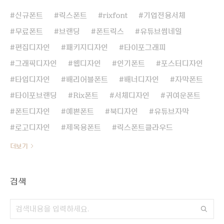
신규폰트
릭스폰트
rixfont
기업전용서체
무료폰트
브랜딩
폰트릭스
유튜브썸네일
편집디자인
패키지디자인
타이포그래피
그래픽디자인
웹디자인
인기폰트
포스터디자인
타입디자인
배리어블폰트
배너디자인
자막폰트
타이포브랜딩
Rix폰트
서체디자인
귀여운폰트
폰트디자인
예쁜폰트
북디자인
유튜브자막
로고디자인
제목용폰트
릭스폰트클라우드
더보기
검색