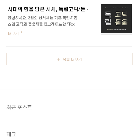
인상을 전용서체에 그대로 녹이되 동시에 활
디어이자 K-디자인 어워드 주최 측인 디자
용성을 높이고자 디자인적인 디테일을 더했
시대의 힘을 담은 서체, 독립고딕/돋움SE
인소리의 의뢰로 전용서체 기획부터 제작까
습니다. 페퍼저축은행 전용서체는 기존 ..
지 함께 진행했습니다. 전문 디자이너를 위한
안녕하세요. 3월의 신서체는 기존 독립시리
영문 전용서체로 2022년 5월에 출시된
즈의 고딕과 돋움체를 업그레이드한 「Rix독
KDA 전용서체를 만나볼게요. K-Design
립고딕SE」, 「Rix독립돋움SE」입니다. 독립
더보기
Award 소개 및 다운로드 전문성을 살린 영
시리즈는 독립고딕, 돋움 외에도 독립명조와
문 전용서체 출처: 유튜브 디자인소리 이번
독립바탕까지 총 4가지 패밀리를 가진 서체
K-디자인 어워드 전용서체는 전문 디자이너
시리즈로 2018년도에 처음 세상에 나왔습니
를 위한 영문 서체입니다. 디자인 어워드 서
다. 그동안 많은 사랑을 받은 서체인 만큼 활
체이기 때문에 굉장히 감각적이고 디자인적
목록 더보기
용도를 높이기 위해 이번에 폰트 업그레이드
이어야 한다는 생각을 베이스로 디..
를 진행했는데요. 작업을 맡아주신 박지영 디
자이너를 만나봤습니다🎤 안녕하세요, 박지
영 디자이너님. 인터뷰로 처음 인사드리게 되
었는데 소개 한번 부탁드릴게요! 안녕하세
요. 독립고딕과 독립돋움 Special Edition
으로 처음 인사드리게 된 새싹 디자이너 박지
영이라고 합니다. 3월의 신서체를 맡아주셨
최근 포스트
는데, 어떻게 기획하게 되신 폰트인가요? 독
립고딕과 독립돋움은 두꺼..
태그