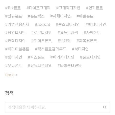
Rix폰트
타이포그래피
그래픽디자인
인기폰트
신규폰트
폰트릭스
서체디자인
예쁜폰트
기업전용서체
rixfont
포스터디자인
배너디자인
타입디자인
로고디자인
유튜브자막
자막폰트
편집디자인
귀여운폰트
브랜딩
제목용폰트
배리어블폰트
릭스폰트클라우드
북디자인
웹디자인
릭스폰트
패키지디자인
폰트디자인
무료폰트
유튜브썸네일
타이포브랜딩
더보기
검색