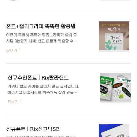
락-시리즈의 락-산스 폰트에서 파생된 서체
러로 처음 인사드리게 된 디자이너 윤유민입
로 깔끔하고 담백한 고딕 Rix락-Sans에 부
니다. Rix토이컬러 폰트 제작을 어떻게 맡게
드러운 굴림을 더한 특별한 폰트입니다. 꽉
되셨는지, 또 컬러폰트로 기획하시게 된 배경
찬 네모틀의 단단한 골격에 유연함을 더해 편
이 궁금합니다. 다양하게 조합하여 사용할 수
폰트+캘리그라피 똑똑한 활용법
안함과 가독성을 높여 새로운 서체로 탄생했
있는 ‘Rix..
답니다. Designer Says 어떻게 기획하게
이번에 특별히 폰트와 캘리그라피가 함께 출
되었나. Rix락-Sans(이하 락산스)는 남성적
시된 Rix향기 서체. 쉽고 빠르게 적용할 수
중립성이 있습니다. 반면 Rix락-Serif(이하
있는 폰트와 다양한 활용이 가능한 캘리그라
더보기
락세리프)는 여성적 중립성이 있다고 할 수
피를 함께 사용하여 더 멋진 디자인을 만드는
있죠. 락산스는 남성적인 골격과 요소로 인해
방법을 알려드리려고 합니다. 영상을 보고 아
자칫 차가운 느낌을 받을 수 있습니다. 그렇
래 자세한 활용법을 따라 순서대로 작업해 보
기 때문에 여성스러운 굴림의 요소를 넣어 락
세요! #1 캘리그라피 파일 불러오기 먼저,
산스에 부드러운 느낌을 주고자 하였..
신규추천폰트 | Rix랄라핸드
ai(벡터이미지)파일로 된 캘리그라피 '향
기'를 불러와야겠죠? 아래와 같이 붓글씨 자
가위나 칼로 종이를 잘라서 만든 글자입니다.
음/모음 730개+숫자 12개+제작샘플+전각/
어린시절 미술시간에 싹뚝싹둑 잘라 만들기
한자 35개+붓터치 26개의 캘라그라피 구성
하던 즐거운 기억을 담아 제작하였습니다. 가
더보기
을 볼 수 있습니다. *캘리그라피 종류에 따라
로세로 자유로운 획대비와 비대칭한 자소, 삐
구성은 조금씩 다름 #2 폰트로 원하는 문구
뚤빼뚤 사선의 획 마무리가 특징입니다.
쓰기 다음은 새 창을 열어서 향기 '폰트'로 내
가 쓰고 싶은 문구를 적습니다. 문구를 먼저
생각해놓고 작업을 해야 훨씬 효율적~! #3
신규폰트 | Rix신고딕SE
특정 글자..