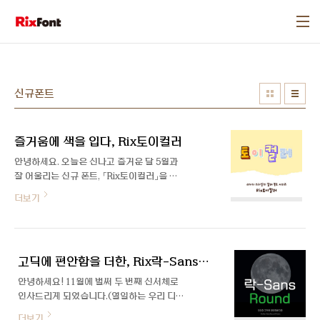
본문 바로가기
신규폰트
즐거움에 색을 입다, Rix토이컬러
안녕하세요. 오늘은 신나고 즐거운 달 5월과
잘 어울리는 신규 폰트, 「Rix토이컬러」을 소
개합니다! Rix토이스토리 시리즈의 글꼴로
더보기
이번에 4가지 새로운 컬러와 입체 효과를 조
합해 새롭게 출시된 서체입니다. 보기만 해도
즐거움이 느껴지는 Rix토이컬러, 릭스폰트
에서 최초로 제작한 컬러폰트라 더 특별하게
고딕에 편안함을 더한, Rix락-SansRound
느껴지는데요. 제작을 맡아주신 윤유민 디자
이너와의 인터뷰를 통해 폰트가 어떻게 제작
안녕하세요! 11월에 벌써 두 번째 신서체로
되었는지, 어떤 과정이 있었는지 함께 알아볼
인사드리게 되었습니다.(열일하는 우리 디자
게요 :) 안녕하세요, 만나 뵙게 되어 반갑습니
이너님들(ง •̀_•́)ง) 이번 신서체는 기존 Rix
더보기
다! 소개 부탁드려요. 안녕하세요. Rix토이컬