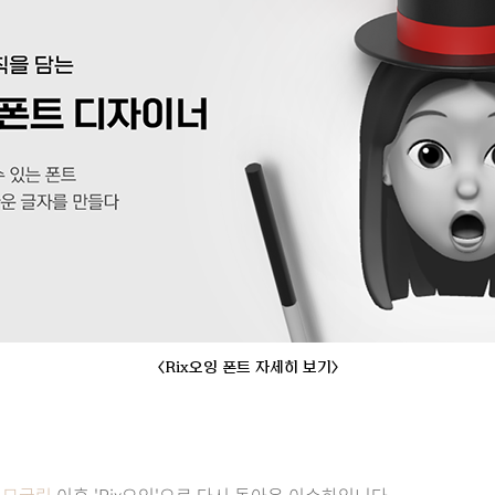
<Rix오잉 폰트 자세히 보기>
x네모굴림
이후 'Rix오잉'으로 다시 돌아온 이수하입니다.