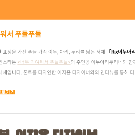
귀여워서 푸들푸들
 표정을 가진 푸들 가족 이누, 아리, 두리를 닮은 서체
「Rix이누아
 인스타툰
<너무 귀여워서 푸들푸들>
의 주인공 이누아리두리네와 함께
 서체입니다. 폰트를
디자인한 이지윤 디자이너와의 인터뷰를 통해 더 
바로가기