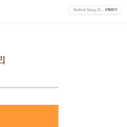
RixFont Story_릭스폰트 블로그
구독하기
리