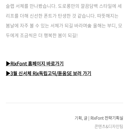
슬랩 서체를 만나봤습니다. 도로롱만의 깔끔담백 스타일에 세
리프를 더해 신선한 폰트가 탄생한 것 같습니다. 따뜻해지는
봄날에 자주 볼 수 있는 서체가 되길 바라며🌼 올해는 부디, 모
두에게 조금씩은 더 행복한 봄이 되길
!
▶RixFont 홈페이지 바로가기
▶3월 신서체 Rix독립고딕/돋움SE 보러 가기
기획, 글 |
RixFont 전략기획실
콘텐츠&디자인팀