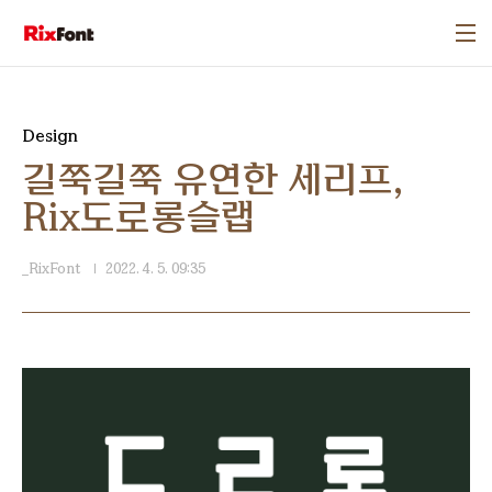
본문 바로가기
Design
길쭉길쭉 유연한 세리프,
Rix도로롱슬랩
_RixFont
2022. 4. 5. 09:35