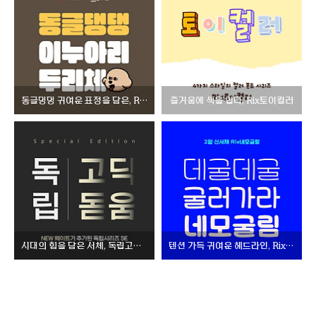
동글댕댕 귀여운 표정을 담은, Rix이누아리두리
즐거움에 색을 입다, Rix토이컬러
시대의 힘을 담은 서체, 독립고딕/돋움SE
텐션 가득 귀여운 헤드라인, Rix네모굴림