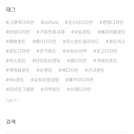
태그
그래픽디자인
rixfont
포스터디자인
편집디자인
타입디자인
기업전용서체
무료폰트
배리어블폰트
예쁜폰트
배너디자인
릭스폰트클라우드
폰트릭스
폰트디자인
인기폰트
유튜브자막
로고디자인
릭스폰트
타이포브랜딩
웹디자인
귀여운폰트
제목용폰트
브랜딩
북디자인
신규폰트
Rix폰트
유튜브썸네일
패키지디자인
타이포그래피
자막폰트
서체디자인
더보기
검색