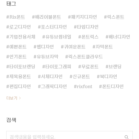
태그
Rix폰트
배리어블폰트
패키지디자인
릭스폰트
로고디자인
포스터디자인
타입디자인
기업전용서체
유튜브썸네일
폰트릭스
배너디자인
예쁜폰트
웹디자인
귀여운폰트
자막폰트
인기폰트
유튜브자막
릭스폰트클라우드
타이포브랜딩
타이포그래피
무료폰트
브랜딩
제목용폰트
서체디자인
신규폰트
북디자인
편집디자인
그래픽디자인
rixfont
폰트디자인
더보기
검색