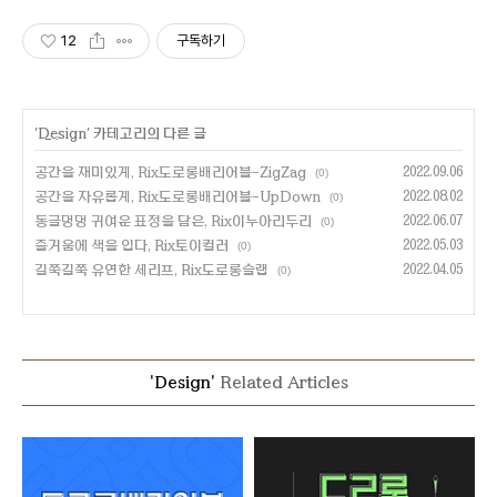
12
구독하기
'
Design
' 카테고리의 다른 글
공간을 재미있게, Rix도로롱배리어블-ZigZag
2022.09.06
(0)
공간을 자유롭게, Rix도로롱배리어블-UpDown
2022.08.02
(0)
동글댕댕 귀여운 표정을 담은, Rix이누아리두리
2022.06.07
(0)
즐거움에 색을 입다, Rix토이컬러
2022.05.03
(0)
길쭉길쭉 유연한 세리프, Rix도로롱슬랩
2022.04.05
(0)
'Design'
Related Articles