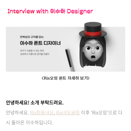
<Rix오잉 폰트 자세히 보기>
안녕하세요! 소개 부탁드려요.
안녕하세요.
Rix힘을내요
,
Rix네모굴림
이후 'Rix오잉'으로 다
시 돌아온 이수하입니다.