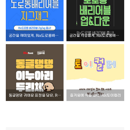
공간을 재미있게, Rix도로롱배리어블-ZigZag
공간을 자유롭게, Rix도로롱배리어블-UpDown
동글댕댕 귀여운 표정을 담은, Rix이누아리두리
즐거움에 색을 입다, Rix토이컬러