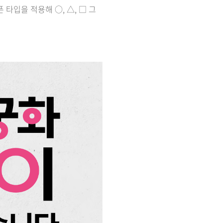
픈 타입을 적용해 ○, △, □ 그