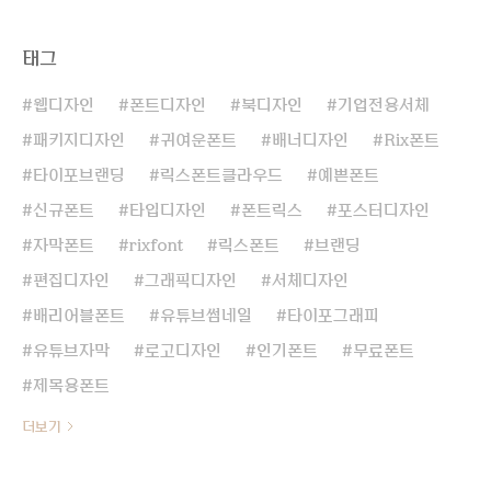
태그
웹디자인
폰트디자인
북디자인
기업전용서체
패키지디자인
귀여운폰트
배너디자인
Rix폰트
타이포브랜딩
릭스폰트클라우드
예쁜폰트
신규폰트
타입디자인
폰트릭스
포스터디자인
자막폰트
rixfont
릭스폰트
브랜딩
편집디자인
그래픽디자인
서체디자인
배리어블폰트
유튜브썸네일
타이포그래피
유튜브자막
로고디자인
인기폰트
무료폰트
제목용폰트
더보기