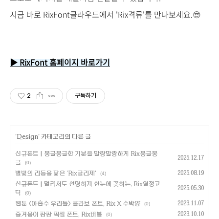
지금 바로 RixFont클라우드에서 'Rix격류'를 만나보세요.
😎
▶ RixFont 홈페이지 바로가기
2
구독하기
'
Design
' 카테고리의 다른 글
신규폰트 | 몽글몽글한 기분을 말랑말랑하게 Rix몽글몽
2025.12.17
글
(0)
별빛의 리듬을 닮은 'Rix글리제'
2025.08.19
(4)
신규폰트 | 멀리서도 선명하게 한눈에 꽂히는, Rix열정고
2025.05.30
딕
(0)
웹툰 <아홉수 우리들> 콜라보 폰트, Rix X 수박양
2023.11.07
(0)
즐거움이 팡팡 픽셀 폰트, Rix버블
2023.10.10
(0)