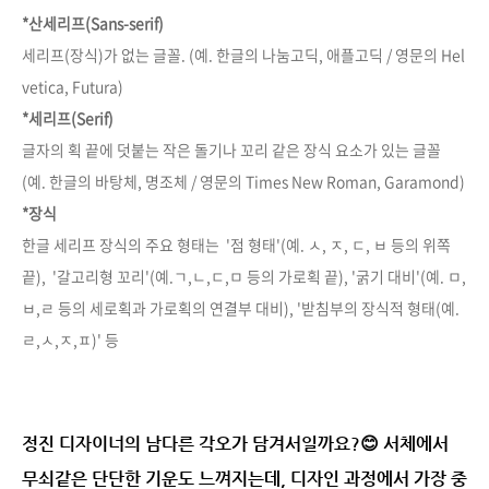
*산세리프(Sans-serif)
세리프(장식)가 없는 글꼴. (예. 한글의 나눔고딕, 애플고딕 / 영문의 Hel
vetica, Futura)
*세리프(Serif)
글자의 획 끝에 덧붙는 작은 돌기나 꼬리 같은 장식 요소가 있는 글꼴
(예. 한글의 바탕체, 명조체 / 영문의 Times New Roman, Garamond)
*장식
한글 세리프 장식의 주요 형태는 '점 형태'(예. ㅅ, ㅈ, ㄷ, ㅂ 등의 위쪽
끝), '갈고리형 꼬리'(예.ㄱ,ㄴ,ㄷ,ㅁ 등의 가로획 끝), '굵기 대비'(예. ㅁ,
ㅂ,ㄹ 등의 세로획과 가로획의 연결부 대비), '받침부의 장식적 형태(예.
ㄹ,ㅅ,ㅈ,ㅍ)' 등
정진 디자이너의 남다른 각오가 담겨서일까요?😊
서체에서
무쇠같은 단단한 기운도 느껴지는데,
디자인 과정에서 가장 중