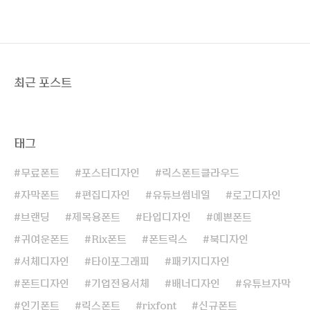
최근 포스트
태그
무료폰트
포스터디자인
릭스폰트클라우드
자막폰트
편집디자인
유튜브썸네일
로고디자인
브랜딩
제목용폰트
타입디자인
예쁜폰트
귀여운폰트
Rix폰트
폰트릭스
북디자인
서체디자인
타이포그래피
패키지디자인
폰트디자인
기업전용서체
배너디자인
유튜브자막
인기폰트
릭스폰트
rixfont
신규폰트