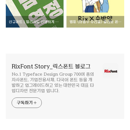
신규폰트 | 멀리서도 선명하게 한눈에 꽂히는, Rix열정고딕
웹툰 <아홉수 우리들> 콜라보 폰트, Rix X 수박양
RixFont Story_릭스폰트 블로그
No.1 Typeface Design Group 700여 종의
자사폰트, 기업전용서체, 다국어 폰트 등을 개
발하고 업그레이드하고 있는 대한민국 대표 타
입디자인 전문기업 입니다.
구독하기