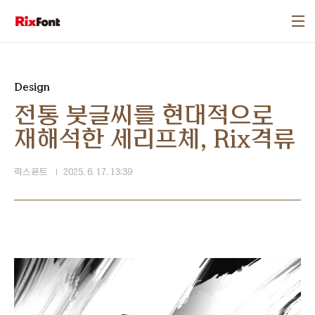
본문 바로가기
Design
전통 붓글씨를 현대적으로
재해석한 세리프체, Rix격류
릭스폰트
2025. 6. 17. 13:39