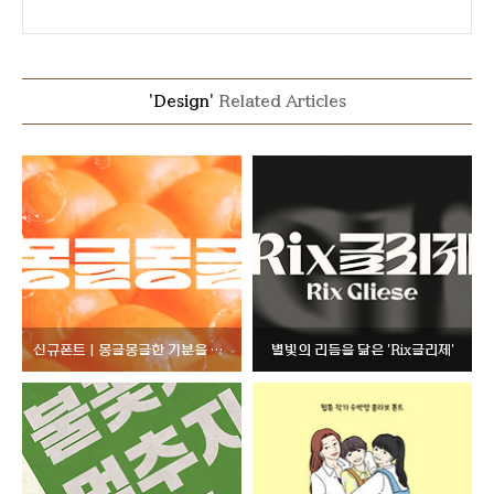
'Design'
Related Articles
신규폰트 | 몽글몽글한 기분을 말랑말랑하게 Rix몽글몽글
별빛의 리듬을 닮은 'Rix글리제'