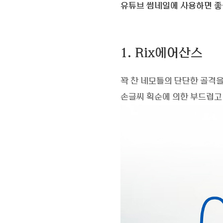
유튜브 썸네일에 사용하면 좋
1. Rix에어산스
꽉 찬 네모틀의 단단한 골격을 유
손글씨 획순에 의한 부드럽고