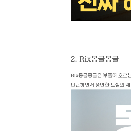
2. Rix몽글몽글
Rix몽글몽글은 부풀어 오르
단단하면서 풍만한 느낌의 제