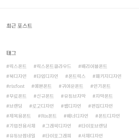
최근 포스트
태그
릭스폰트
릭스폰트클라우드
배리어블폰트
북디자인
타입디자인
폰트릭스
패키지디자인
rixfont
예쁜폰트
귀여운폰트
인기폰트
무료폰트
신규폰트
유튜브자막
자막폰트
브랜딩
로고디자인
웹디자인
편집디자인
제목용폰트
Rix폰트
배너디자인
폰트디자인
기업전용서체
그래픽디자인
타이포브랜딩
유튜브썸네일
타이포그래피
서체디자인