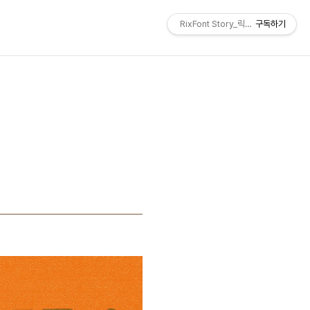
RixFont Story_릭스폰트 블로그
구독하기