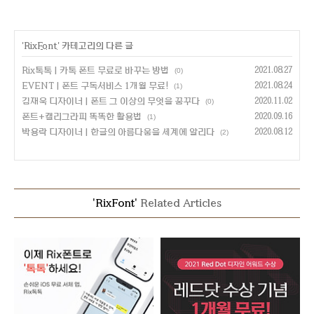
'
RixFont
' 카테고리의 다른 글
Rix톡톡 | 카톡 폰트 무료로 바꾸는 방법
2021.08.27
(0)
EVENT | 폰트 구독서비스 1개월 무료!
2021.08.24
(1)
김재욱 디자이너 | 폰트 그 이상의 무엇을 꿈꾸다
2020.11.02
(0)
폰트+캘리그라피 똑똑한 활용법
2020.09.16
(1)
박용락 디자이너 | 한글의 아름다움을 세계에 알리다
2020.08.12
(2)
'RixFont'
Related Articles