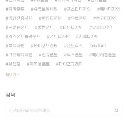
자막폰트
유튜브썸네일
포스터디자인
배너디자인
기업전용서체
편집디자인
무료폰트
로고디자인
귀여운폰트
예쁜폰트
타입디자인
유튜브자막
릭스폰트클라우드
폰트디자인
서체디자인
북디자인
타이포브랜딩
폰트릭스
rixfont
그래픽디자인
신규폰트
릭스폰트
배리어블폰트
브랜딩
제목용폰트
타이포그래피
더보기
검색