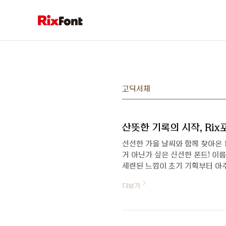
본문 바로가기
고딕서체
산뜻한 기록의 시작, Ri
선선한 가을 날씨와 함께 찾아온 
거 아닌가 싶은 신선한 폰트! 이
세련된 느낌이 초기 기획부터 아
의 인터뷰 먼저 보고 가실게요:)
더보기
안녕하세요, 근영 디자이너님. R
요! 이번 신서체는 어떤 폰트인지 
는 산뜻한 발걸음을 가진 친구예요
정감이 있고 시원해요. 자연스러운