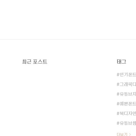
최근 포스트
태그
인기폰
그래픽
유튜브
예쁜폰
북디자
유튜브
더보기