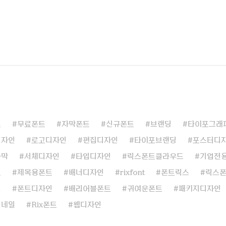
트
무료폰트
자막폰트
신규폰트
브랜딩
타이포그래
디자인
로고디자인
편집디자인
타이포브랜딩
포스터디
자막
서체디자인
타입디자인
릭스폰트클라우드
기업전
트
제목용폰트
배너디자인
rixfont
폰트릭스
릭스
인
폰트디자인
배리어블폰트
귀여운폰트
패키지디자인
썸네일
Rix폰트
웹디자인