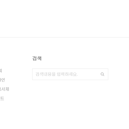
검색
피
자인
용서체
폰트