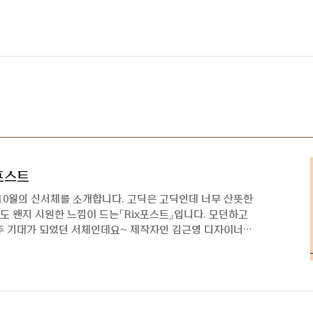
x포스트
10월의 신서체를 소개합니다. 고딕은 고딕인데 너무 산뜻한
름도 왠지 시원한 느낌이 드는「Rix포스트」입니다. 모던하고
주 기대가 되었던 서체인데요~ 제작자인 김근영 디자이너와
 폰트를 알려면 디자이너를 알아야지_폰트 디자이너 인터뷰
ix코코 이후에 오랜만에 새로운 폰트로 다시 만나니 반갑네
소개해 주실 수 있나요? 이번에 만나게 될 'Rix포스트' 친구
! 본문과 제목에 모두 쓰일 수 있고요. 평체의 골격으로 안
 획대비와 특정 자소들에 손맛이 담긴 것이 ..