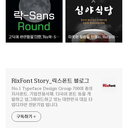
고딕에 편안함을 더한, Rix락-SansRound
따뜻한 힐링을 전하는, Rix심야식당
RixFont Story_릭스폰트 블로그
No.1 Typeface Design Group 700여 종의
자사폰트, 기업전용서체, 다국어 폰트 등을 개
발하고 업그레이드하고 있는 대한민국 대표 타
입디자인 전문기업 입니다.
구독하기