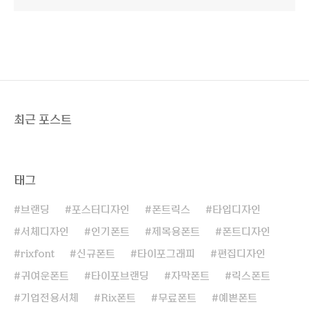
최근 포스트
태그
브랜딩
포스터디자인
폰트릭스
타입디자인
서체디자인
인기폰트
제목용폰트
폰트디자인
rixfont
신규폰트
타이포그래피
편집디자인
귀여운폰트
타이포브랜딩
자막폰트
릭스폰트
기업전용서체
Rix폰트
무료폰트
예쁜폰트