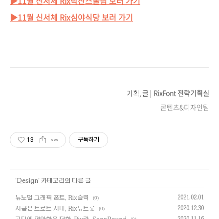
▶11월 신서체 Rix락산스굴림 보러 가기
▶11월 신서체 Rix심야식당 보러 가기
기획, 글 |
RixFont 전략기획실
콘텐츠&디자인팀
13
구독하기
'
Design
' 카테고리의 다른 글
뉴노멀 그래픽 폰트, Rix슬릭
2021.02.01
(0)
지금은 트로트 시대, Rix뉴트롯
2020.12.30
(0)
2020.11.16