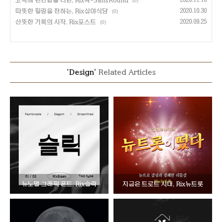
고딕에 편안함을 더한, Rix락-SansRound
(0)
따뜻한 힐링을 전하는, Rix심야식당
2020.10.30
(0)
산뜻한 기록의 시작, Rix포스트
2020.09.25
(0)
'Design'
Related Articles
뉴노멀 그래픽 폰트, Rix슬릭
지금은 트로트 시대, Rix뉴트롯