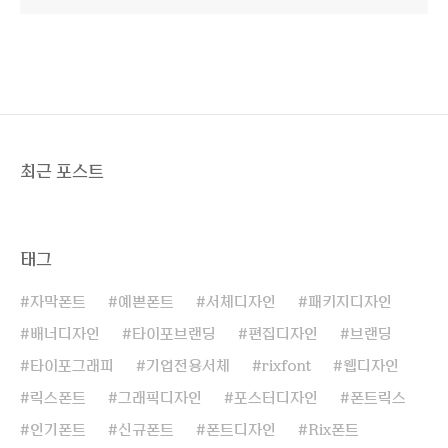
최근 포스트
태그
자막폰트
예쁜폰트
서체디자인
패키지디자인
배너디자인
타이포브랜딩
편집디자인
브랜딩
타이포그래피
기업전용서체
rixfont
웹디자인
릭스폰트
그래픽디자인
포스터디자인
폰트릭스
인기폰트
신규폰트
폰트디자인
Rix폰트