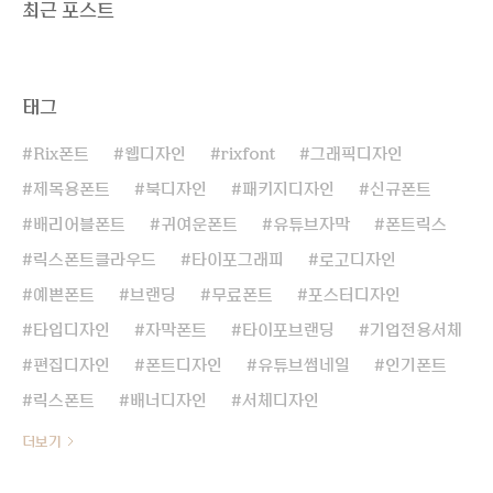
최근 포스트
태그
Rix폰트
웹디자인
rixfont
그래픽디자인
제목용폰트
북디자인
패키지디자인
신규폰트
배리어블폰트
귀여운폰트
유튜브자막
폰트릭스
릭스폰트클라우드
타이포그래피
로고디자인
예쁜폰트
브랜딩
무료폰트
포스터디자인
타입디자인
자막폰트
타이포브랜딩
기업전용서체
편집디자인
폰트디자인
유튜브썸네일
인기폰트
릭스폰트
배너디자인
서체디자인
더보기