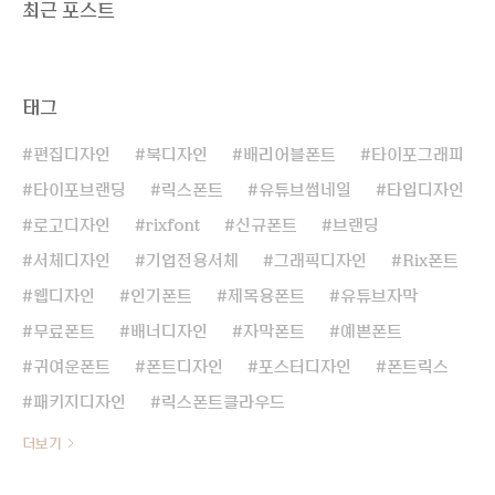
최근 포스트
몇 달 후 올라올 신서체 작업을 하고 있습니
다. 지윤님을 그리워하며.. 그렇군요! 5월 신
서체 Rix앙상블은 어떤 폰트인가요? 앙상블
은 강한 획 대비와 모던한 세리프가 특징인
태그
영문 서체 보도..
편집디자인
북디자인
배리어블폰트
타이포그래피
타이포브랜딩
릭스폰트
유튜브썸네일
타입디자인
로고디자인
rixfont
신규폰트
브랜딩
서체디자인
기업전용서체
그래픽디자인
Rix폰트
웹디자인
인기폰트
제목용폰트
유튜브자막
무료폰트
배너디자인
자막폰트
예쁜폰트
귀여운폰트
폰트디자인
포스터디자인
폰트릭스
패키지디자인
릭스폰트클라우드
더보기