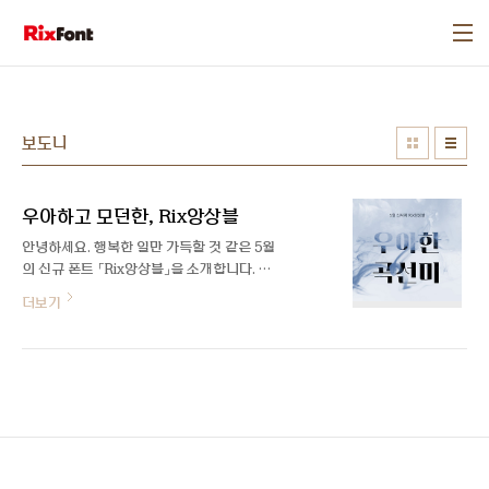
본문 바로가기
보도니
우아하고 모던한, Rix앙상블
안녕하세요. 행복한 일만 가득할 것 같은 5월
의 신규 폰트 「Rix앙상블」을 소개합니다. 첫
눈에 세련되고 우아한 인상을 느낄 수 있는
더보기
서체로 고급스러우면서 부드럽고 또 최근의
트렌드에 잘 어울리는 모던한 이미지를 갖고
있는 서체입니다. 이번 폰트 제작과 마무리를
맡아 주신 박지영 디자이너를 인터뷰를 통해
만나봤습니다 :) 안녕하세요, 박지영 디자이
너님. Rix편고딕 이후 어떻게 지내셨는지 궁
금해요! 안녕하세요. 저는 편고딕 이후 현재
육아휴직 중인 이지윤 디자이너님이 제작 중
이던 앙상블을 이어 받아 작업했고, 지금은