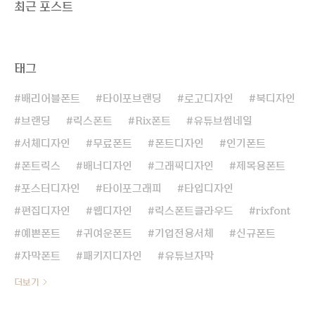
최근 포스트
우 긴 역사를 가지고 있습니다. 그에 따라 수
많은 분류 또한 존재하죠. 초기 영문 서체들
은 그 당시에 역사와 문화적 배경, 기술적인
한계 등, 여러가지 요소들을 고려하여 제작되
태그
었기 글자의 모양 그..
배리어블폰트
타이포브랜딩
로고디자인
북디자인
브랜딩
릭스폰트
Rix폰트
유튜브썸네일
서체디자인
무료폰트
폰트디자인
인기폰트
폰트릭스
배너디자인
그래픽디자인
제목용폰트
포스터디자인
타이포그래피
타입디자인
편집디자인
웹디자인
릭스폰트클라우드
rixfont
예쁜폰트
귀여운폰트
기업전용서체
신규폰트
자막폰트
패키지디자인
유튜브자막
더보기