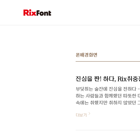
본문 바로가기
폰배경화면
진심을 짠! 하다, Rix취
부딪히는 술잔에 진심을 전하다 -
하는 사람들과 함께했던 따뜻한 대
속에는 취했지만 취하지 않았던 
는, 오열각인 진심들을 하나씩 꺼
더보기
름맞이 시원한 이벤트도 함께해요!
담 폰트 제작기 안녕하세요. 먼
입니다. 전략기획을 주로 하고 있
체는 폰트명 그대로 취중에 쓴 