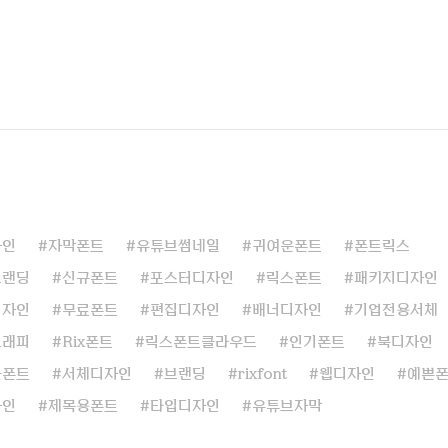
자인
자막폰트
유튜브썸네일
귀여운폰트
폰트릭스
브랜딩
신규폰트
포스터디자인
릭스폰트
패키지디자인
디자인
무료폰트
편집디자인
배너디자인
기업전용서체
그래피
Rix폰트
릭스폰트클라우드
인기폰트
북디자인
블폰트
서체디자인
브랜딩
rixfont
웹디자인
예쁜
자인
제목용폰트
타입디자인
유튜브자막