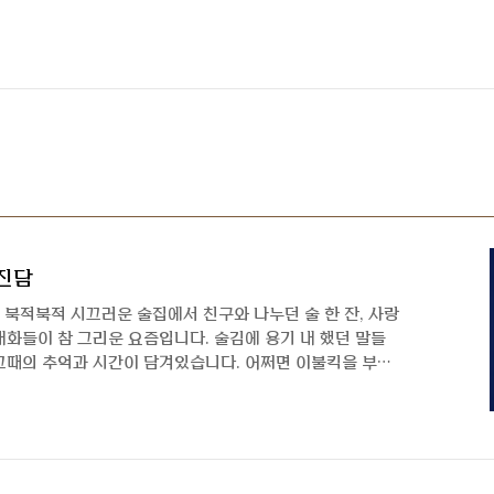
중진담
 북적북적 시끄러운 술집에서 친구와 나누던 술 한 잔, 사랑
화들이 참 그리운 요즘입니다. 술김에 용기 내 했던 말들
그때의 추억과 시간이 담겨있습니다. 어쩌면 이불킥을 부르
내보게 하는 독특하고 특별한 폰트를 소개합니다. 아 참, 여
 🍺Rix취중진담 이벤트 보러가기🍺 제작자 인터뷰_취중진
저 간단하게 소개 부탁드립니다! 폰트릭스 전략기획실 김원준
습니다. 오랜만에 폰트 작업을 하게 되었네요. Rix취중진담
듯한 글씨 형태가 굉장히 독특한데 어디에서 아이디어를 얻