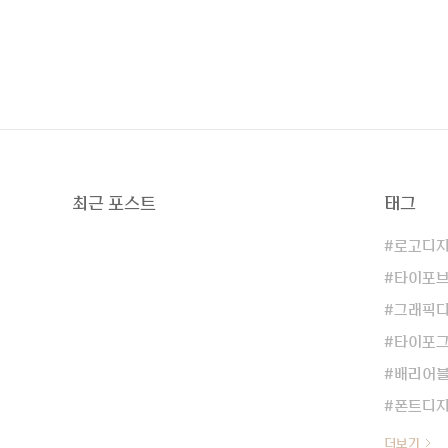
으..
최근 포스트
태그
로고디
타이포
그래픽
타이포
배리어
폰트디
더보기