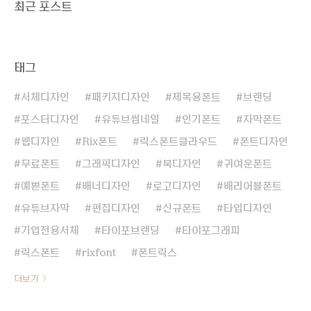
최근 포스트
태그
서체디자인
패키지디자인
제목용폰트
브랜딩
포스터디자인
유튜브썸네일
인기폰트
자막폰트
웹디자인
Rix폰트
릭스폰트클라우드
폰트디자인
무료폰트
그래픽디자인
북디자인
귀여운폰트
예쁜폰트
배너디자인
로고디자인
배리어블폰트
유튜브자막
편집디자인
신규폰트
타입디자인
기업전용서체
타이포브랜딩
타이포그래피
릭스폰트
rixfont
폰트릭스
더보기