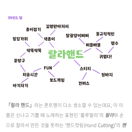
「랄라 핸드」
라는 폰트명이 다소 생소할 수 있는데요, 이 이
름은 신나고 기쁠 때 노래하는 표현인 '룰루랄라'의
랄라
와 손
으로 잘라서 만든 것을 뜻하는 '핸드컷팅(Hand
Cutting)'
의
핸