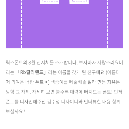
릭스폰트의 8월 신서체를 소개합니다. 보자마자 사랑스러워버
리는
「Rix랄라핸드」
라는 이름을 갖게 된 친구예요.(이름마
저 귀여운 너란 폰트ㅠ) 색종이를 삐뚤빼뚤 잘라 만든 자유분
방함 그 자체. 자세히 보면 볼수록 매력에 빠져드는 폰트! 먼저
폰트를 디자인해주신 김수정 디자이너와 인터뷰한 내용 함께
보실까요?