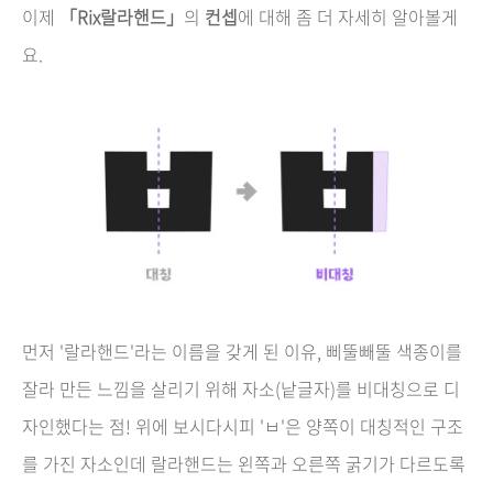
이제
「Rix랄라핸드」
의
컨셉
에 대해 좀 더 자세히 알아볼게
요.
먼저 '랄라핸드'라는 이름을 갖게 된 이유, 삐뚤빼뚤 색종이를
잘라 만든 느낌을 살리기 위해 자소(낱글자)를 비대칭으로 디
자인했다는 점! 위에 보시다시피 'ㅂ'은 양쪽이 대칭적인 구조
를 가진 자소인데 랄라핸드는 왼쪽과 오른쪽 굵기가 다르도록