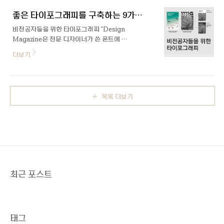
을 보고 장이 좁은 폰트를 그리게 되었습니
까 합니다. 사실 영문이 국문에 비해 자수가
다. 폭이 좁고 일정한 격자 모듈을 모티브로
좋은 타이포그래피를 구축하는 9가지 방법
적다고 해도, 아무런 참고 자료 없이 처음부
길고 얇은 유리..
터 글자 디자인을 제작하는 일은 쉽지 않습니
비전공자들을 위한 타이포그래피 "Design
다. 모든 글자가 서로 조화를 이루고, 단어, 문
Magazine은 전문 디자이너가 쓴 폰트에 대
장, 문단으로 활용될 때 어색함이 없어야 하
한 글을 공유하는 공간입니다" 타이포그래피
더보기
기 때문이죠. 따라서 서체 디자이너들은 실제
: 글자를 또렷하고 읽기 쉽고 매력적으로 보
디자인에 앞서, 아래 두 가지 방식 중에 하나
이기 위해 활자를 배열하는 예술, 혹은 기술 ​​
를 택합니다. 유형 1: 기존의 전통 양식을 기
타이포그래피는 디자이너들에게 있어 가장
반 영문 폰트는 그 역사에 맞게 시대에 따라
기본이면서도 필수 요소지만, 디자이너가 아
비슷한 특징들을 공유하는 스타일들..
목록 더보기
닌 일반인들에게는 다소 생소할 수 있는 용어
입니다. 하지만 우리가 단지 인지하지 못할
뿐, 타이포그래피는 책, 광고, 가게 간판, 심지
어 휴대폰 화면까지 우리 일상 어느 곳에나
존재하고 있습니다. 이번 글에서는 타이포그
래피가 익숙하지 않은 일반인들을 위해 좋은
타이포그래피를 쉽고, 빠르게 구축할 수 있는
방법들을 소개해 보려고 합니다. 1. 알맞은
최근 포스트
폰트 사용하기 고딕과 명조, 두 가지로 구분
되는 국문 ..
태그