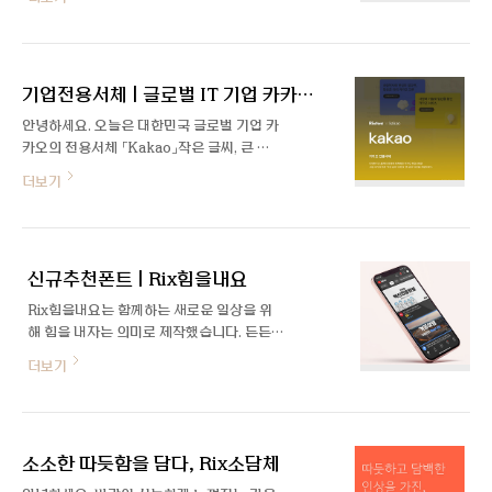
바깥쪽으로 갈수록 텐션을 넣어 정돈되면서
요. 독립고딕과 독립돋움 Special Edition
도 친근한 느낌을 주며 여러 웨이트로 제작해
으로 처음 인사드리게 된 새싹 디자이너 박지
영상 자막, 인쇄물, 배너 등 다양하게 활용하
영이라고 합니다. 3월의 신서체를 맡아주셨
기 좋습니다.
는데, 어떻게 기획하게 되신 폰트인가요? 독
기업전용서체 | 글로벌 IT 기업 카카오 작은 글씨, 큰 글씨
립고딕과 독립돋움은 두꺼..
안녕하세요. 오늘은 대한민국 글로벌 기업 카
카오의 전용서체 「Kakao」작은 글씨, 큰 글
씨를 소개해 드립니다. 폰트릭스에서 제작한
더보기
카카오 전용서체는 모바일 및 인터넷 서비스
를 제공하는 국내 굴지의 IT 기업인 만큼 사
용 환경에 따라 글자가 시각적으로 가장 적절
해 보이도록 '작은 글씨'와 '큰 글씨' 두 가지
신규추천폰트 | Rix힘을내요
버전으로 제작되었습니다. 어떤 특징이 있는
지 살펴볼까요? 카카오스러운 서체, Kakao
Rix힘을내요는 함께하는 새로운 일상을 위
글씨 카카오 전용서체는 디스플레이 환경에
해 힘을 내자는 의미로 제작했습니다. 든든한
최적화한 고딕 서체로 본문용인 작은 글씨 버
슈퍼맨의 역삼각형 모양을 대입해 힘이 느껴
더보기
전과 제목용인 큰 글씨 버전을 따로 제작하여
지는 형태가 특징입니다. 두꺼운 획과 독특한
디스플레이에 최적화한 고딕 서체입니다. 다
각도의 모서리가 시선을 사로잡아 제목으로
양한 화면에서 높은 가독성을 갖도록 고려하
활용하기에 적합합니다.
여 제작했으며 각 버전마다 3가지 굵기로 파
생하여 활용도 측면도 고려했습니다. 글씨의
소소한 따듯함을 담다, Rix소담체
크기에 따라 적절..