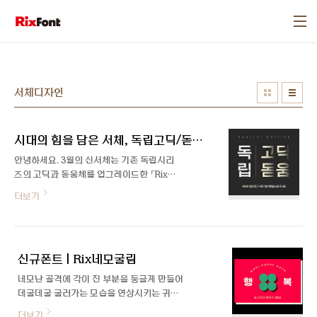
본문 바로가기
서체디자인
시대의 힘을 담은 서체, 독립고딕/돋움SE
안녕하세요. 3월의 신서체는 기존 독립시리
즈의 고딕과 돋움체를 업그레이드한 「Rix독
립고딕SE」, 「Rix독립돋움SE」입니다. 독립
더보기
시리즈는 독립고딕, 돋움 외에도 독립명조와
독립바탕까지 총 4가지 패밀리를 가진 서체
시리즈로 2018년도에 처음 세상에 나왔습니
다. 그동안 많은 사랑을 받은 서체인 만큼 활
신규폰트 | Rix네모굴림
용도를 높이기 위해 이번에 폰트 업그레이드
를 진행했는데요. 작업을 맡아주신 박지영 디
네모난 골격에 각이 진 부분을 둥글게 만들어
자이너를 만나봤습니다🎤 안녕하세요, 박지
데굴데굴 굴러가는 모습을 연상시키는 귀여
영 디자이너님. 인터뷰로 처음 인사드리게 되
운 서체입니다. 중심 쪽의 직선적인 획에서
더보기
었는데 소개 한번 부탁드릴게요! 안녕하세