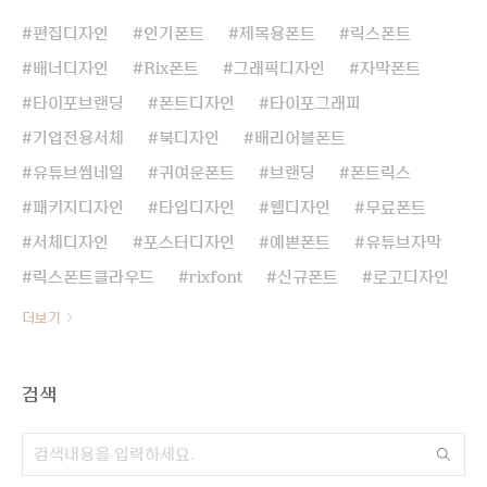
편집디자인
인기폰트
제목용폰트
릭스폰트
배너디자인
Rix폰트
그래픽디자인
자막폰트
타이포브랜딩
폰트디자인
타이포그래피
기업전용서체
북디자인
배리어블폰트
유튜브썸네일
귀여운폰트
브랜딩
폰트릭스
패키지디자인
타입디자인
웹디자인
무료폰트
서체디자인
포스터디자인
예쁜폰트
유튜브자막
릭스폰트클라우드
rixfont
신규폰트
로고디자인
더보기
검색