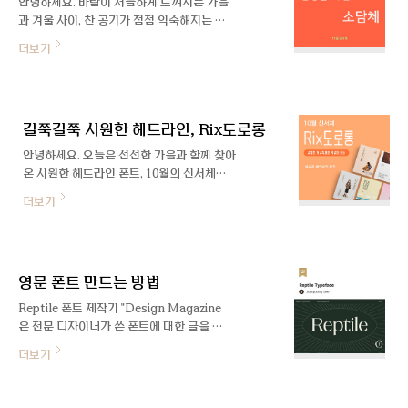
안녕하세요. 바람이 서늘하게 느껴지는 가을
과 겨울 사이, 찬 공기가 점점 익숙해지는 계
절입니다. 이렇게 추워지는 날씨에 따스함을
더보기
줄 수 있는 11월의 신규 폰트,「Rix소담체」를
소개합니다! 본문과 제목 모두 활용이 가능
하도록 두 가지 굵기로 제작된 깔끔하고 담백
한 느낌의 서체인데요. 'Rix소담체' 제작에
길쭉길쭉 시원한 헤드라인, Rix도로롱
참여한 이지윤 디자이너와의 인터뷰를 담아
봤습니다:) 안녕하세요, 이지윤 디자이너님.
안녕하세요. 오늘은 선선한 가을과 함께 찾아
소개 한번 부탁드릴게요! 안녕하세요. Rix소
온 시원한 헤드라인 폰트, 10월의 신서체
담체로 처음 인사드리게 된 디자이너 이지윤
「Rix도로롱」을 소개합니다! 제목용 서체이
더보기
입니다. 11월의 신서체를 맡아주셨는데요.
지만 얇은 거 두꺼운 거 다 되는 활용도 높은
어떻게 기획하게 되셨는지, 폰트명을 ‘소담
장체 스타일의 글꼴입니다. 폰트에 대해 딥하
체’로 지은 이유 등 설명 부탁드려요! 먼저
게 알 수 있는 Rix도로롱 제작자 유현주 디자
Rix소담체는 따뜻하면서도 담담한 매력을
이너와의 심층 인터뷰! 먼저 함께할게요:) 안
가진 폰트예요. 시선을 강하게 사로잡는 특징
영문 폰트 만드는 방법
녕하세요, 유현주 디자이너님. 10월의 신서
은 없지만 손글씨의 ..
체로 처음 인사드리게 되었는데 소개 한번 부
Reptile 폰트 제작기 "Design Magazine
탁드릴게요! 안녕하세요. 도로롱으로 데뷔(!)
은 전문 디자이너가 쓴 폰트에 대한 글을 공
하게 된 글자 만드는 것을 좋아하는 유현주입
유하는 공간입니다" 영문 폰트, 어떻게 만드
더보기
니다. 이번에 작업하신 'Rix도로롱'은 어떻게
나요? 개인 프로젝트로 진행했던 Reptile
기획하게 되신 건가요? 회사에서 최근 출시
서체가 Behance 그래픽 디자인 부분에서
하는 폰트들이 정사각에 가까운 네모꼴인 것
Featured 되어 간단한 제작기를 공유해볼