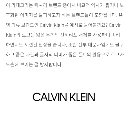
이
카테고리는
럭셔리
브랜드
중에서
비교적
역사가
짧거나
노
후화된
이미지를
탈피하고자
하는
브랜드들이
포함됩니다
.
유
명
의류
브랜드인
Calvin Klein
을
예시로
들어볼까요
?
Calvin
Klein
의
로고는
얇은
두께의
산세리프
서체를
사용하여
미려
하면서도
세련된
인상을
줍니다
.
또한
전부
대문자임에도
불구
하고
좁은
자간과
글자의
너비가
좁은
폰트의
활용으로
로고가
느슨해
보이는
걸
방지합니다
.