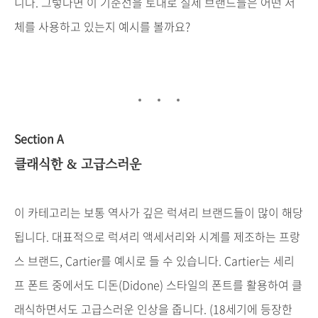
니다
.
그렇다면
이
기준선을
토대로
실제
브랜드들은
어떤
서
체를
사용하고
있는지
예시를
볼까요
?
Section A
클래식한
&
고급스러운
이
카테고리는
보통
역사가
깊은
럭셔리
브랜드들이
많이
해당
됩니다
.
대표적으로
럭셔리
액세서리와
시계를
제조하는
프랑
스
브랜드
, Cartier
를
예시로
들
수
있습니다
. Cartier
는
세리
프
폰트
중에서도
디돈
(Didone)
스타일의
폰트를
활용하여
클
래식하면서도
고급스러운
인상을
줍니다
. (18
세기에
등장한