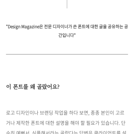
"Design Magazine은 전문 디자이너가 쓴 폰트에 대한 글을 공유하는 공
간입니다"
이 폰트를 왜 골랐어요?
로고
디자인이나
브랜딩
작업을
하다
보면
,
종종
본인이
고르
거나
제작한
폰트에
대한
설명을
해야
할
필요가
있습니다
.
단
순히
예뻐서
,
심플해서라는
골랐다는
답변은
클라이언트를
설