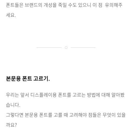
폰트들은
브랜드의
개성을
죽일
수도
있으니
이
점
유의해주
세요
.
본문용 폰트 고르기.
우리는
앞서
디스플레이용
폰트를
고르는
방법에
대해
알아봤
습니다
.
그렇다면
본문용
폰트를
고를
때
고려해야
점들은
무엇이
있을
까요
?