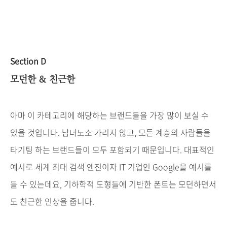
Section D
모던한
&
친근한
아마
이
카테고리에
해당하는
브랜드들을
가장
많이
보실
수
있을
것입니다
.
남녀노소
가리지
않고
,
모든
계층의
사람들을
타기팅
하는
브랜드들이
모두
포함되기
때문입니다
.
대표적인
예시로
세계
최대
검색
엔진이자
IT
기업인
Google
을
예시를
들
수
있는데요
,
기하학적
도형들에
기반한
폰트는
모던하면서
도
친근한
인상을
줍니다
.