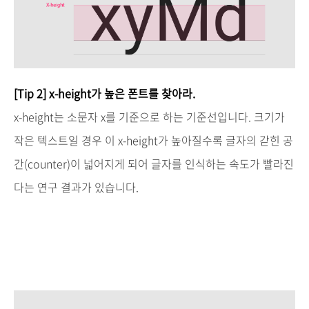
[Tip 2] x-height
가
높은
폰트를
찾아라
.
x-height
는
소문자
x
를
기준으로
하는
기준선입니다
.
크기가
작은
텍스트일
경우
이
x-height
가
높아질수록
글자의
갇힌
공
간
(counter)
이
넓어지게
되어
글자를
인식하는
속도가
빨라진
다는
연구
결과가
있습니다
.