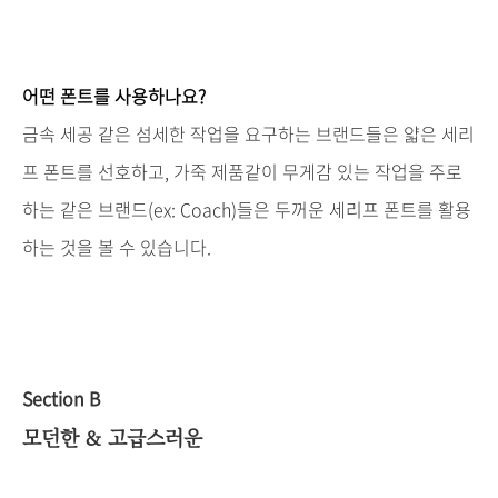
어떤
폰트를
사용하나요
?
금속
세공
같은
섬세한
작업을
요구하는
브랜드들은
얇은
세리
프
폰트를
선호하고
,
가죽
제품같이
무게감
있는
작업을
주로
하는
같은
브랜드
(ex: Coach)
들은
두꺼운
세리프
폰트를
활용
하는
것을
볼
수
있습니다
.
Section B
모던한
&
고급스러운