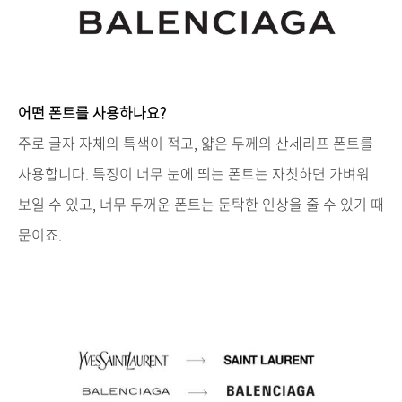
어떤
폰트를
사용하나요
?
주로
글자
자체의
특색이
적고
,
얇은
두께의
산세리프
폰트를
사용합니다
.
특징이
너무
눈에
띄는
폰트는
자칫하면
가벼워
보일
수
있고
,
너무
두꺼운
폰트는
둔탁한
인상을
줄
수
있기
때
문이죠
.