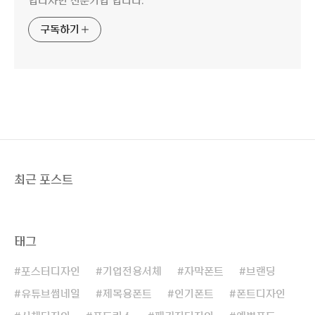
입디자인 전문기업 입니다.
구독하기
최근 포스트
태그
포스터디자인
기업전용서체
자막폰트
브랜딩
유튜브썸네일
제목용폰트
인기폰트
폰트디자인