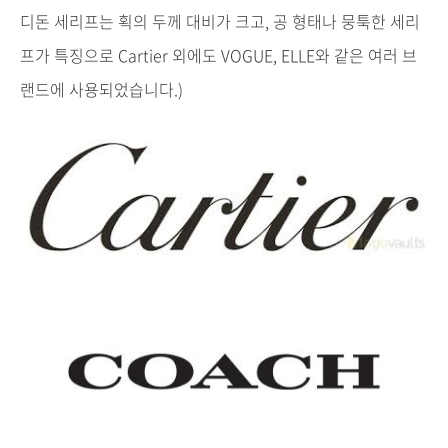
디돈
세리프는
획의
두께
대비가
크고
,
공
형태나
뭉툭한
세리
프가
특징으로
Cartier
외에도
VOGUE, ELLE
와
같은
여러
브
랜드에
사용되었습니다
.)