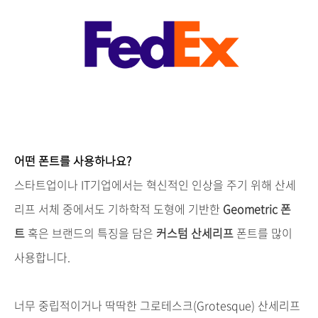
어떤
폰트를
사용하나요
?
스타트업이나
IT
기업에서는
혁신적인
인상을
주기
위해
산세
리프
서체
중에서도
기하학적
도형에
기반한
Geometric
폰
트
혹은
브랜드의
특징을
담은
커스텀
산세리프
폰트를
많이
사용합니다
.
너무
중립적이거나
딱딱한
그로테스크
(Grotesque)
산세리프