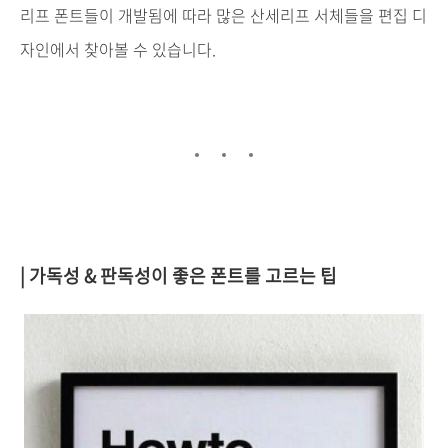
리프
폰트들이
개발됨에
따라
많은
산세리프
서체들을
편집
디
자인에서
찾아볼
수
있습니다
.
| 가독성
&
판독성이
좋은
폰트를
고르는
팁