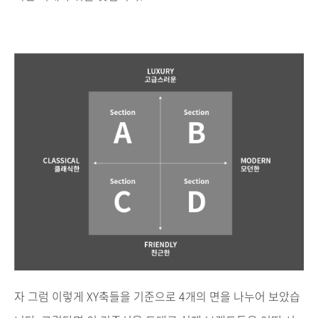
자
그럼
이렇게
XY
축들을
기준으로
4
개의
면을
나누어
보았습