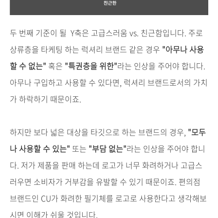
두
번째
기준이
될
Y
축은
고급스러움
vs.
친근함입니다
.
주로
상류층을
타케팅
하는
럭셔리
브랜드
같은
경우
"
아무나
사용
할
수
없는
"
혹은
"
특권층을
위한
"
라는
인상을
주어야
합니다
.
아무나
구입하고
사용할
수
있다면
,
럭셔리
브랜드로서의
가치
가
하락하기
때문이죠
.
하지만
보다
넓은
대상을
타깃으로
하는
브랜드의
경우
,
"
모두
나
사용할
수
있는
"
또는
"
부담
없는
"
라는
인상을
주어야
합니
다
.
저가
제품을
판매
하는데
로고가
너무
화려하거나
고급스
러우면
소비자가
거부감을
유발할
수
있기
때문이죠
.
편의점
브랜드인
CU
가
화려한
필기체를
로고로
사용한다고
생각해보
시면
이해가
쉬울
것입니다
.