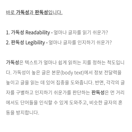
바로
가독성
과
판독성
입니다
.
1.
가독성
Readability -
얼마나
글자를
읽기
쉬운가
?
2.
판독성
Legibility -
얼마나
글자를
인지하기
쉬운가
?
가독성
은
텍스트가
얼마나
쉽게
읽히는
지를
정하는
척도입니
다
.
가독성이
높은
글은
본문
(body text)
에서
정보
전달력을
높이고
글을
읽는
데
있어
집중을
도와줍니다
.
반면
,
각각의
글
자를
구별하고
인지하기
쉬운가를
판단하는
판독성
은
먼
거리
에서도
단어들을
인식할
수
있게
도와주고
,
비슷한
글자의
혼
동을
방지합니다
.