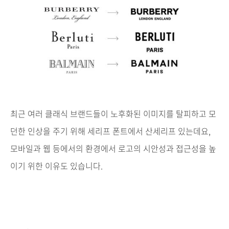
최근
여러
클래식
브랜드들이
노후화된
이미지를
탈피하고
모
던한
인상을
주기
위해
세리프
폰트에서
산세리프
있는데요
,
모바일과
웹
등에서의
환경에서
로고의
시안성과
접근성을
높
이기
위한
이유도
있습니다
.