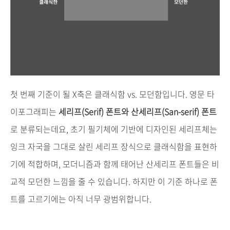
첫
번째
기준이
될
X
축은
클래식함
vs.
모던함입니다
.
영문
타
이포그래피는
세리프
(Serif)
폰트와
산세리프
(San-serif)
폰트
로
분류되는데요
,
초기
필기체에
기반에
디자인된
세리프체는
잉크
자국을
그대로
살린
세리프
장식으로
클래식함을
표현하
기에
적합하며
,
모더니즘과
함께
태어난
산세리프
폰트들은
비
교적
모던한
느낌을
줄
수
있습니다
.
하지만
이
기준
하나로
폰
트를
고르기에는
아직
너무
광범위합니다
.