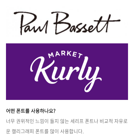
어떤
폰트를
사용하나요
?
너무
권위적인
느낌이
들지
않는
세리프
폰트나
비교적
자유로
운
캘리그래피
폰트를
많이
사용합니다
.