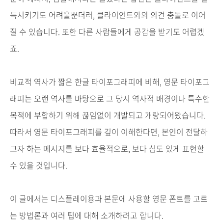
득시키기도
어려울뿐더러
,
클라이언트와의
의견
충돌로
이어
질
수
있습니다
.
또한
다른
사람들에게
공감을
받기도
어렵겠
죠
.
비교적
역사가
짧은
한글
타이포그래피에
비해
,
영문
타이포그
래피는
오랜
역사를
바탕으로
그
당시
역사적
배경이나
특수한
목적에
부합하기
위해
끊임없이
개발되고
개량되어왔습니다
.
따라서
영문
타이포그래피를
깊이
이해한다면
,
본인이
전달하
고자
하는
메시지를
보다
효율적으로
,
보다
심도
있게
표현할
수
있을
것입니다
.
이
글에서는
디스플레이용과
본문에
사용할
영문
폰트를
고르
는
방법론과
여러
팁에
대해
소개하려고
합니다
.