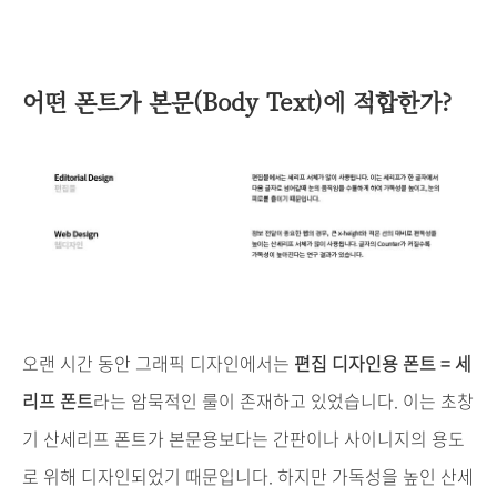
어떤
폰트가
본문
(Body Text)
에
적합한가
?
오랜
시간
동안
그래픽
디자인에서는
편집
디자인용
폰트
=
세
리프
폰트
라는
암묵적인
룰이
존재하고
있었습니다
.
이는
초창
기
산세리프
폰트가
본문용보다는
간판이나
사이니지의
용도
로
위해
디자인되었기
때문입니다
.
하지만
가독성을
높인
산세