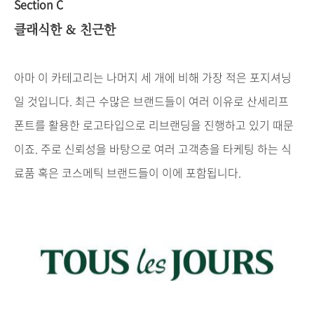
Section C
클래식한
&
친근한
아마
이
카테고리는
나머지
세
개에
비해
가장
적은
포지셔닝
일
것입니다
.
최근
수많은
브랜드들이
여러
이유로
산세리프
폰트를
활용한
로고타입으로
리브랜딩을
진행하고
있기
때문
이죠
.
주로
신뢰성을
바탕으로
여러
고객층을
타케팅
하는
식
료품
혹은
코스메틱
브랜드들이
이에
포함됩니다
.