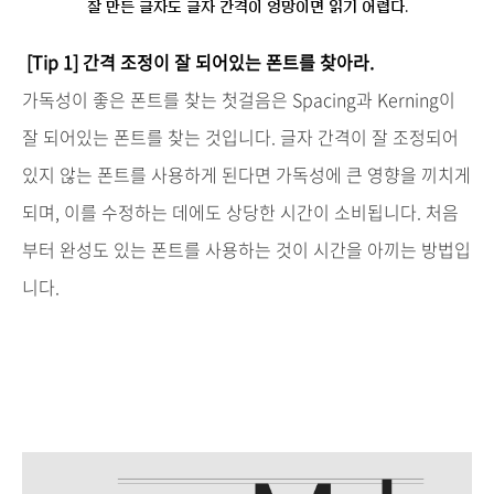
잘 만든 글자도 글자 간격이 엉망이면 읽기 어렵다.
[Tip 1]
간격
조정이
잘
되어있는
폰트를
찾아라
.
가독성이
좋은
폰트를
찾는
첫걸음은
Spacing
과
Kerning
이
잘
되어있는
폰트를
찾는
것입니다
.
글자
간격이
잘
조정되어
있지
않는
폰트를
사용하게
된다면
가독성에
큰
영향을
끼치게
되며
,
이를
수정하는
데에도
상당한
시간이
소비됩니다
.
처음
부터
완성도
있는
폰트를
사용하는
것이
시간을
아끼는
방법입
니다
.