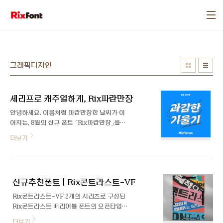
본문 바로가기
그래픽디자인
세리프로 캐주얼하게, Rix파란만장
안녕하세요. 이름처럼 파란만장한 날씨가 이
어지는, 8월의 신규 폰트 「Rix파란만장」을
소개합니다. Rix파란만장 폰트는 과감한 기
더보기
울기와 빠른 획순이 역동적이고 캐주얼한 인
상이 느껴지는 서체입니다. 이번 폰트를 제작
해 주신 박지영 디자이너를 인터뷰를 통해 만
나봤습니다 :) 안녕하세요, 박지영 디자이너
신규추천폰트 | Rix콘트라스트-VF
님. 이번에 새로운 폰트와 함께 인터뷰하게
되었는데 인사 부탁드려요. 안녕하세요. 파란
Rix콘트라스트-VF 2개의 시리즈로 구성된
만장으로 돌아온 박지영입니다! 이번 서체
Rix콘트라스트 배리어블 폰트의 오픈타입
Rix파란만장은 어떤 서체이고 어떻게 제작
적용 버전입니다. Day 축을 통해 글자의 굵
더보기
하게 된 폰트인가요? 레퍼런스를 찾는 과정