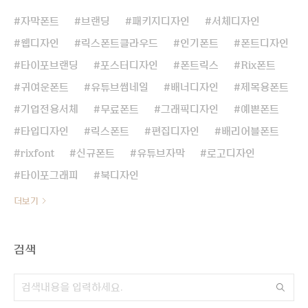
자막폰트
브랜딩
패키지디자인
서체디자인
웹디자인
릭스폰트클라우드
인기폰트
폰트디자인
타이포브랜딩
포스터디자인
폰트릭스
Rix폰트
귀여운폰트
유튜브썸네일
배너디자인
제목용폰트
기업전용서체
무료폰트
그래픽디자인
예쁜폰트
타입디자인
릭스폰트
편집디자인
배리어블폰트
rixfont
신규폰트
유튜브자막
로고디자인
타이포그래피
북디자인
더보기
검색