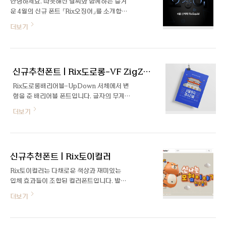
안녕하세요. 따듯해진 날씨와 함께하는 즐거
운 4월의 신규 폰트 「Rix오징어」를 소개합니
다. 정원 형태의 동그랗고 크고 작은 'ㅇ' 꼴이
더보기
먼저 눈에 띄는 서체인데요, 이응꼴을 중심으
로 자폭과 공간이 변화하고, 동그라미, 세모,
네모 모양의 대체글립이 재미 요소로 포함된
유쾌한 폰트입니다. 이번 폰트를 제작한 윤유
신규추천폰트 | Rix도로롱-VF ZigZag
민 디자이너를 인터뷰를 통해 만나봤습니다
:) 안녕하세요, 윤유민 디자이너님. 간단히 소
Rix도로롱배리어블-UpDown 서체에서 변
개와 근황 부탁드립니다~ 안녕하세요. 여러
형을 준 배리어블 폰트입니다. 글자의 무게
프로젝트를 거치면서 정신없이 지내고 있는
중심이 앞뒤로 다르게 적용되어 더욱 재미있
더보기
윤유민입니다. Rix오징어는 어떤 폰트인가
는 표현이 가능합니다. 굵기, 무게 중심, 너비
요? 정원 형태의 자소 ‘ㅇ’을 중심으로 자폭
를 혼합 전개하여 서체 패밀리의 개념을 확장
과 공간이 변화하는 서체입니다. ㅇ, ㅎ, ㅅ,
합니다.
ㅈ, ㅊ, ㅁ꼴에 오픈 타입을 적용해 ○, △, □
그래픽을 손쉽게 적용할 수 있습니다. Ba..
신규추천폰트 | Rix토이컬러
Rix토이컬러는 다채로운 색상과 재미있는
입체 효과들이 조합된 컬러폰트입니다. 발랄
하고 귀여운 Rix토이스토리 시리즈의 글꼴
더보기
로 별도의 수정 없이 컬러나 질감을 사용할
수 있습니다. 다양한 표현이 가능한 4가지 스
타일과 그래픽 특징이 많아 타이틀, 자막 등