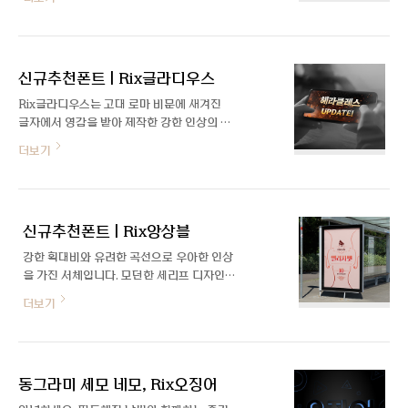
기와 폭이 순차적으로 다르게 나타나는 효과
에서 손맛이 가미된 고딕류의 폰트나 레터링
를 조절할 수 있습니다. 한 글줄 내에서 글자
작업을 자주 볼 수 있었습니다. 딱딱한 고딕
들이 좌우로 확장되거나 축소되면서 강렬하
과 부드럽고 자유로운 손글씨 획 디자인의 조
고도 재미있는 인상을 줍니다. Rix콘트라스
합이 생각보다 다양했고, 그 조합들이 대체로
신규추천폰트 | Rix글라디우스
트-Basic-VF 2개의 시리즈로 구성된 Rix
무겁지 않은 인상을 하고 있었..
콘트라스트 배리어블 폰트의 오픈타입 적용
Rix글라디우스는 고대 로마 비문에 새겨진
버전입니다. Day 축을 통해 글자의 굵기와
글자에서 영감을 받아 제작한 강한 인상의 서
폭이 순차적으로 다르게 나타나는 효과를 조
체입니다. 시원하게 뻗은 두꺼운 뼈대와 넓게
더보기
절할 수 있습니다. 한 글줄 내에서 글자들이
벌어지는 획의 끝단, 날카로운 세리프가 특징
좌우로 확장되거나 축소되면서 강렬하고도
입니다. 시선을 사로잡고 강렬한 메시지를 전
재미있는 인상을 줍니다.
달하여 광고, 게임, 도서 등에 제목용 폰트로
활용하기 좋습니다. 자세히 보기
신규추천폰트 | Rix앙상블
강한 획대비와 유려한 곡선으로 우아한 인상
을 가진 서체입니다. 모던한 세리프 디자인의
Original과 깔끔하고 부드러운 Sans 2종으
더보기
로 제작되었습니다. 고급스럽고 세련된 이미
지로 주목도가 필요한 다양한 매체에 사용할
수 있습니다. 자세히 보기
동그라미 세모 네모, Rix오징어