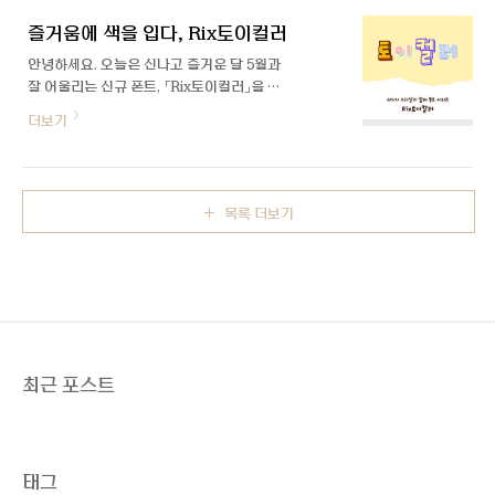
에 활용하기 좋습니다.
즐거움에 색을 입다, Rix토이컬러
안녕하세요. 오늘은 신나고 즐거운 달 5월과
잘 어울리는 신규 폰트, 「Rix토이컬러」을 소
개합니다! Rix토이스토리 시리즈의 글꼴로
더보기
이번에 4가지 새로운 컬러와 입체 효과를 조
합해 새롭게 출시된 서체입니다. 보기만 해도
즐거움이 느껴지는 Rix토이컬러, 릭스폰트
에서 최초로 제작한 컬러폰트라 더 특별하게
목록 더보기
느껴지는데요. 제작을 맡아주신 윤유민 디자
이너와의 인터뷰를 통해 폰트가 어떻게 제작
되었는지, 어떤 과정이 있었는지 함께 알아볼
게요 :) 안녕하세요, 만나 뵙게 되어 반갑습니
다! 소개 부탁드려요. 안녕하세요. Rix토이컬
러로 처음 인사드리게 된 디자이너 윤유민입
니다. Rix토이컬러 폰트 제작을 어떻게 맡게
되셨는지, 또 컬러폰트로 기획하시게 된 배경
최근 포스트
이 궁금합니다. 다양하게 조합하여 사용할 수
있는 ‘Rix..
태그