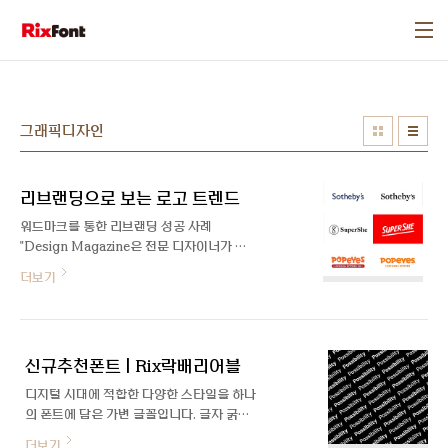
본문 바로가기
그래픽디자인
리브랜딩으로 보는 로고 트렌드
워드마크를 통한 리브랜딩 성공 사례
"Design Magazine은 전문 디자이너가 쓴
폰트에 대한 글을 공유하는 공간입니다" 기
더보기
업 혹은 브랜드가 빠르게 성장하게 되면 이전
의 아이덴티티를 수정하거나 문제점들을 개
선해야 할 경우가 종종 생기곤 합니다. 브랜
드 가치를 재정립하고, 새로운 시각적 아이덴
신규추천폰트 | Rix락배리어블
티티를 개발하는 과정을 바로 리브랜딩
(Rebranding)이라고 합니다. 큰 규모의 기
디지털 시대에 적합한 다양한 스타일을 하나
업이나 브랜드의 리브랜딩은 매우 큰 비용이
의 폰트에 담은 가변 글꼴입니다. 글자 굵기,
발생하고, 프로젝트의 방향성이 잘못될 경우
너비, 고딕-세리프를 모두 사용자가 직접 변
더보기
기존 브랜드의 팬층이 혼란을 겪거나 거부할