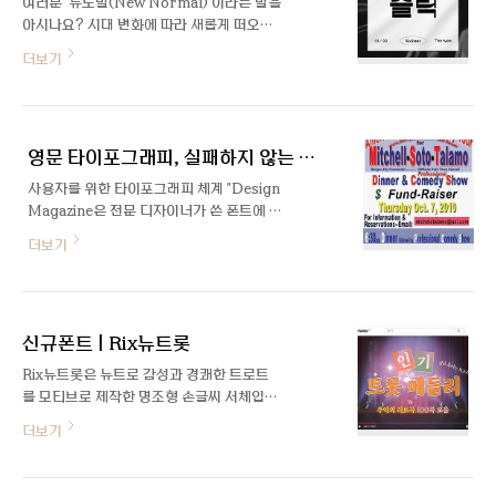
여러분 '뉴노멀(New Normal)'이라는 말을
아시나요? 시대 변화에 따라 새롭게 떠오르
는 기준이나 표준을 뜻하는 용어인데요. '코
더보기
로나19로 인해 마스크 패션이 뉴노멀이 되었
다'와 같이 쓰이고 있는 말입니다. 이번에 소
개해드릴 신서체가 바로 그런 새로운 기준이
될 폰트가 되지 않을까 싶습니다. 매끄럽게
영문 타이포그래피, 실패하지 않는 법 Part.3
흐르는 라인과 절제된 세련미가 묻어나는 역
대급 트렌디한 폰트,「Rix슬릭」입니다. 어떤
사용자를 위한 타이포그래피 체계 "Design
폰트일지 기대감 가득 안고, 폰트 디자이너와
Magazine은 전문 디자이너가 쓴 폰트에 대
의 인터뷰 먼저 들어볼게요! 안녕하세요, 조
한 글을 공유하는 공간입니다" 텍스트도 체
더보기
소희 디자이너님. Rix열정도 서체 이후 2달
계가 필요해! 혹시 길을 걷다가 전단지나 포
만에 다시 인사드리게 되었네요. 굉장히 다작
스터를 봤는데 이해가 안 가서 한참 동안 들
중이신 것 같습니다! 안녕하세요. 신서체에
여다봐야 했던 경험이 있나요? 디자인 비전
집중할 수 있는 시기였어서 운 좋게 다작 중
공자가 흔히 범하는 실수가 본인이 만든 콘텐
이네요. ▶조소희 디자이너 제작 폰트 'Rix열
신규폰트 | Rix뉴트롯
츠를 강조하고 싶은 나머지 모든 텍스트에 여
정도' ..
러 효과를 때려 박는 넣는다는 것입니다. 하
Rix뉴트롯은 뉴트로 감성과 경쾌한 트로트
지만 이런 난잡한 텍스트 효과는 시각적 잡음
를 모티브로 제작한 명조형 손글씨 서체입니
만 생성할 뿐 정보전달에 도움이 되지 못합니
다. 획대비와 강약 조절, 적절한 기울기로 리
더보기
다. 그럼 어떻게 해야 할까요? 타이포그래피
듬감을 주며 두 가지 굵기로 활용도를 높였습
체계 (Typographic Hierarchy) 텍스트를
니다.
중요성의 순서대로 정리하여 사용자들이 원