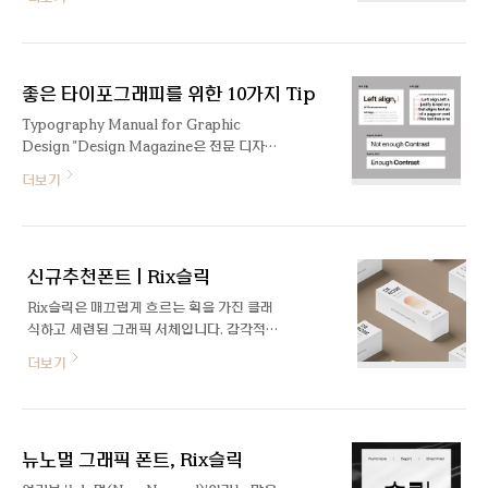
형할 수 있는 활용도 높은 서체입니다.
수도 있기 때문에 매우 신중히 진행되어야 하
는 작업이기도 합니다. 오늘은 기업과 브랜드
아이덴티티에 대한 의견과 리뷰를 공유하는
플랫폼인 BrandNew에서 좋은 평가를 받
좋은 타이포그래피를 위한 10가지 Tip
았던 케이스 12개를 통해 최..
Typography Manual for Graphic
Design "Design Magazine은 전문 디자
이너가 쓴 폰트에 대한 글을 공유하는 공간입
더보기
니다" 본글은 유명 디자인 채널인 The
Futur에서 제작한 Typography Manual
이라는 영상을 기반하였으나 제 경험과 지식
을 토대로 부족한 설명을 추가하거나 수정하
신규추천폰트 | Rix슬릭
였습니다. 1. 좌측 정렬하기 영문은 정말 특
별한 경우가 아니라면 좌측 정렬(left-
Rix슬릭은 매끄럽게 흐르는 획을 가진 클래
aligned)을 최우선으로 합니다. 이는 영문
식하고 세련된 그래픽 서체입니다. 감각적인
자체가 왼쪽에서 오른쪽 방향으로 읽게 디자
쉐입은 패셔너블한 인상을 주며 영문에도 동
더보기
인되어 있기 때문입니다. 특히 문단일 경우
일한 느낌을 주었습니다.
한 줄에서 다음 줄로 넘어갈 시에 시선이 빠
르게 따라가지 못하여 읽는 속도가 더뎌질 수
있습니다. 2. 하나의 서체(Typeface) 사용
하기 하나의 글꼴(혹은 폰트 f..
뉴노멀 그래픽 폰트, Rix슬릭