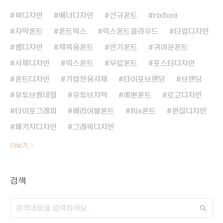
북디자인
배너디자인
신규폰트
rixfont
자막폰트
폰트릭스
릭스폰트클라우드
타입디자인
웹디자인
제목용폰트
인기폰트
귀여운폰트
서체디자인
릭스폰트
무료폰트
포스터디자인
폰트디자인
기업전용서체
타이포브랜딩
브랜딩
유튜브썸네일
유튜브자막
예쁜폰트
로고디자인
타이포그래피
배리어블폰트
Rix폰트
편집디자인
패키지디자인
그래픽디자인
더보기
검색