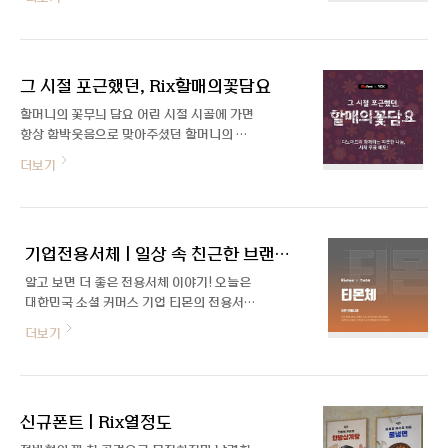
이 참 그리운 요즘입니다. 술김에 용기 내 했
트에서 원하는 폰트를 클릭해 직접 써보고,
던 말들 속에는 취했지만 취하지 않았던 그때
쓰고 싶은 글꼴을 선택하여 설치할 수 있습니
의 추억과 시간이 담겨있습니다. 어쩌면 이불
다. 3. 내가 원하는 스타일만 모아보기 4가지
킥을 부르는, 오열각인 진심들을 하나씩 꺼내
카테고리별 폰트 목록(귀여운..
그 시절 포근했던, Rix할매의꽃담요
보게 하는 독특하고 특별한 폰트를 소개합니
다. 아 참, 여름맞이 시원한 이벤트도 함께해
할머니의 꽃무늬 담요 어린 시절 시골에 가면
요! 🍺Rix취중진담 이벤트 보러가기🍺 제작
항상 함박웃음으로 맞아주셨던 할머니의 모
자 인터뷰_취중진담 폰트 제작기 안녕하세
습이 떠오릅니다. 추운 날 가장 뜨끈한 아랫
더보기
요. 먼저 간단하게 소개 부탁드립니다! 폰트
목에 나를 앉히고 포근한 이불을 덮어주셨던
릭스 전략기획실 김원준입니다. 전략기획을
기억. 그 오색찬란했던 꽃무늬 이불은 참 촌
주로 하고 있습니다. 오랜만에 폰트 작업을
스러웠는데 지금 생각해 보면 사랑으로 덮어
하게 되었네요. Rix취중진담체는 폰트명 그
준 담요가 무엇보다 따뜻했던 기억뿐입니다.
대로 취중에 쓴 듯한 글씨 형태가 굉장히 독
기업전용서체 | 일상 속 친근한 브랜딩, 티몬체
빛바랜 추억 속 할머니의 꽃무늬 담요가 생각
특한데 어디에서 아이디어를 얻으..
나는 서체. 촌스럽지만 따뜻한 감성 가득한
알고 보면 더 좋은 전용서체 이야기! 오늘은
폰트를 소개합니다. Rix할매의꽃담요 서체
대한민국 소셜 커머스 기업 티몬의 전용서체
는 현재를 살아가며 잊혀가는 옛 기억 속 따
인 「티몬체」를 소개해 드립니다. RixFont에
더보기
스함과 포근함을 담은 서체입니다. 디노마드
서 제작한 이 서체는 여전히 다양한 매체에서
@yck_kr와 함께하는 따뜻한 나눔 캠페인
가장 많이 사용되고 있는 무료 폰트가 아닐까
의 일환으로 누구나 제약 없이 사용할 수 있
싶은데요. 온라인, 오프라인 할 것 없이 현재
도록 무료로 배포합니다. ▶Rix할매의꽃담
까지도 많은 사랑을 받고 있는 서체입니다.
요 서체 무료로 다운로드하기 폰트는 사랑을
신규폰트 | Rix열정도
티몬체는 2016년 7월, 국내 이커머스 기업
싣고 할머니 방 한편에 켜켜이 쌓여..
중 가장 먼저 개발 및 배포된 티몬의 기업전