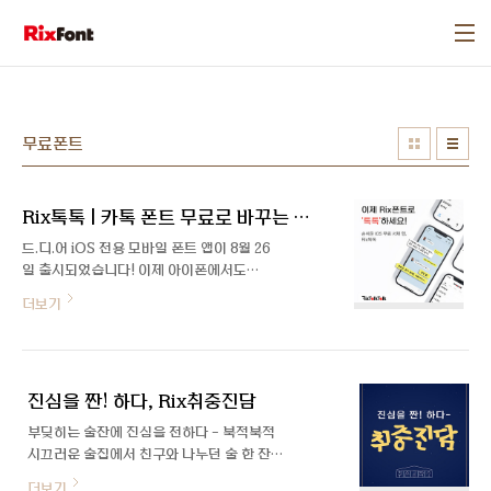
본문 바로가기
무료폰트
Rix톡톡 | 카톡 폰트 무료로 바꾸는 방법
드.디.어 iOS 전용 모바일 폰트 앱이 8월 26
일 출시되었습니다! 이제 아이폰에서도
RixFont의 다양한 폰트들을 쓸 수 있게 되었
더보기
다는 기쁜 소식🎉🎉 그동안 많은 iOS 유저
분들의 끊임없는 요청이 있었는데요. 얼른 만
나보실 수 있도록 빠르게 준비하여 출시하게
되었습니다. 손쉽게 글꼴을 설치하고 사용할
진심을 짠! 하다, Rix취중진담
수 있는 Rix톡톡 간단한 설치 방법과 사용 방
법 소개해 드릴게요:) RixTalkTalk 앱 설치
부딪히는 술잔에 진심을 전하다 - 북적북적
바로가기 1. Rix톡톡 앱 다운로드 iOS 앱 스
시끄러운 술집에서 친구와 나누던 술 한 잔,
토어에 'Rix톡톡' 검색! 앱을 다운로드합니
사랑하는 사람들과 함께했던 따뜻한 대화들
더보기
다. 2. 폰트 써보고 선택하기 전체 폰트 리스