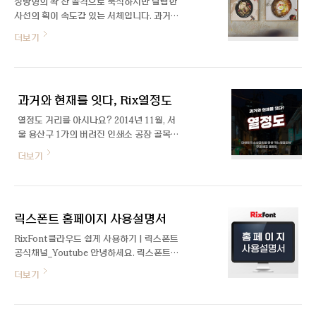
정방형의 꽉 찬 골격으로 묵직하지만 날렵한
용서체입니다. 당시에 소비자들의 웅얼거림,
사선의 획이 속도감 있는 서체입니다. 과거와
고객의 소리를 귀담아듣는 티몬이 되겠다는
현재를 잇는 열정도 거리처럼 상반된 특징이
더보기
몬소리 캠페인의 일환으로 제작, '몬소리
조화롭게 어우러진 제목용 글꼴입니다.
체'라는 이름으로 처음 세상에 나왔습니다.
2020년 11월, '티몬체'로 글꼴 명칭이 변..
과거와 현재를 잇다, Rix열정도
열정도 거리를 아시나요? 2014년 11월, 서
울 용산구 1가의 버려진 인쇄소 공장 골목이
새롭게 태어났습니다. 고층 빌딩숲 속에 외딴
더보기
섬처럼 자리 잡고 있던 소외된 거리는 '열정
도'라는 이름으로 여러 음식점과 매장들이 늘
어나 현재는 사람들이 찾아오는 독특한 문화,
음식의 거리로 자리잡았습니다. 「Rix열정
릭스폰트 홈페이지 사용설명서
도」서체는 이 거리를 만든 청년 소상공인 단
체이자 올해 6주년을 맞은 청년장사꾼의 "다
RixFont클라우드 쉽게 사용하기 | 릭스폰트
같이 산다" 캠페인의 일환으로 함께 기획했
공식채널_Youtube 안녕하세요. 릭스폰트입
습니다. 열정도 거리는 우리 회사가 있는 골
니다. 리뉴얼한 릭스폰트 사이트를 보다 편리
더보기
목입니다. 이웃과도 같은 이 거리가 2020년
하게 이용할 수 있도록 도와드리는 홈페이지
을 앗아간 코로나19로 인해 활기를 잃은 것
사용설명서입니다. 위 영상을 통해 간단한 사
을 보았습니다. 많은 지역의 상권이 죽고, 힘
용 방법을 확인하실 수 있으나 저희 사이트나