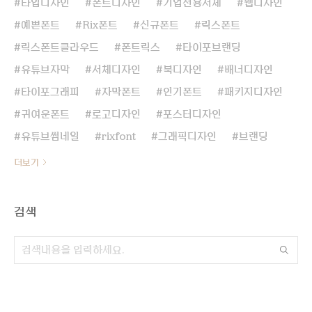
타입디자인
폰트디자인
기업전용서체
웹디자인
예쁜폰트
Rix폰트
신규폰트
릭스폰트
릭스폰트클라우드
폰트릭스
타이포브랜딩
유튜브자막
서체디자인
북디자인
배너디자인
타이포그래피
자막폰트
인기폰트
패키지디자인
귀여운폰트
로고디자인
포스터디자인
유튜브썸네일
rixfont
그래픽디자인
브랜딩
더보기
검색