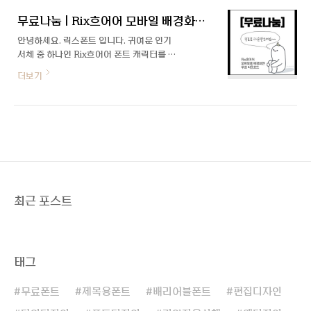
들어 하는 사람들을 보았습니다. 어려운 시기
릭스폰트클라우드를 처음 접하시는 분들도
에 함께 살아가는 우리 지역 사회가 조금은
무료나눔 | Rix흐어어 모바일 배경화면 3종
쉽게 이해하고 사용할 수 있도록 좀 더 상세
더 나아지기를, ..
히 알려드리고자 합니다. 1. 회원가입
안녕하세요. 릭스폰트 입니다. 귀여운 인기
rixfontcloud.com로 들어왔을 때 첫 화면
서체 중 하나인 Rix흐어어 폰트 캐릭터를 배
입니다. 화면 가장 오른쪽 상단에 회원가입을
경화면으로 만들어 보았어요! 무료로 다운로
더보기
클릭해줍니다. 회원가입 유형을 선택한 후 정
드하실 수 있으니 많이 사용해 주세요~^^ 케
보를 기입하여 가입을 진행해주세요. 신규 회
이스에 들어가는 이미지 2종과 폰 안에 꽉 차
원의 경우, 바로 가입한 이메일 아이디와 비
게 들어가는 흐어어 캐릭터까지. 다양하게 준
밀번호를 입력하여 로그인하면 됩니다. 기존
비해 보았어요:) 아래 실제 적용 이미지로 보
회원의 경우, 기존 아이디와 비밀번호를 입력
니 더 귀여움! ▼ 첨부파일 다운로드 ▼ 더 많
하면 전환 가..
은 릭스폰트를 만나보고 싶다면?
최근 포스트
태그
무료폰트
제목용폰트
배리어블폰트
편집디자인