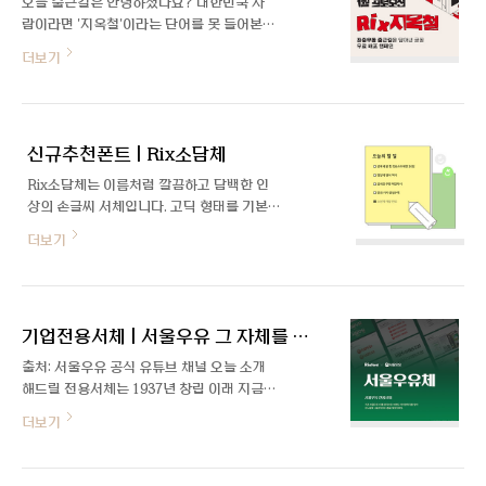
오늘 출근길은 안녕하셨나요? 대한민국 사
온 이수하입니다. 폰트명부터 재미있는 Rix
람이라면 '지옥철'이라는 단어를 못 들어본
오잉, 기획 배경이 궁금해요. 자사 폰트 중
분은 거의 없을 텐데요. 출퇴근길의 지하철에
더보기
Rix슬릭이 요즘 많이 보이는 가로 획이 굵고
타는 것을 Hell(지옥)로 표현할 정도로 직장
세로 획이 얇은 특징을 가지고 있으며, 전체
인들에게는 분노와 스트레스를 유발하는 단
적으로 곡선과 직선의 조화가 세련된 폰트인
어입니다. 우리는 이 지옥철을 조금은 다르게
데요. 그 반대인 ‘귀여운 버전도 있으면 어떨
해석해 보려고 해요! '단어가 가진 꽉 막힌 지
까?’라는 생각에서 시작되어 Rix슬릭 귀여운
신규추천폰트 | Rix소담체
하철의 풍경을 서체로 표현해서 사람들에게
버전..
무료로 배포하면 어떨까?', '부정적인 이미지
Rix소담체는 이름처럼 깔끔하고 담백한 인
가 있는 단어에 지하철을 유쾌하게 풀어낸 서
상의 손글씨 서체입니다. 고딕 형태를 기본으
체를 통해 재미있는 이미지를 주면 어떨까'라
로 자연스러운 꺾임과 곡선을 주어 따뜻하고
더보기
는 생각으로 「Rix지옥철」폰트를 기획하게
감성적인 느낌을 줍니다. 편안하고 담담한 분
되었습니다. 저희는 2022년 새해를 무료 배
위기를 연출하여 본문과 제목 구분 없이 활용
포 서체로 열고 싶었고, 그 시작을 우리 일상
가능합니다.
의 한 부분인 지옥철과 함께하기로 했습니다.
힘겨운 하루하루를 보내고 있는 소상공인을
기업전용서체 | 서울우유 그 자체를 담다, 서울우유체
위한 무료 폰트 '..
출처: 서울우유 공식 유튜브 채널 오늘 소개
해드릴 전용서체는 1937년 창립 이래 지금
까지 사용되어 온 서울우유의 한글 로고에서
더보기
착안하여 제작한 「서울우유체」입니다. 2021
년 폰트릭스는 서울우유 디자인팀과 함께 기
존 서울우유 CI를 모티브로 브랜드 아이덴티