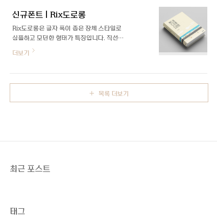
티를 담아 전용서체를 업그레이드하는 뜻깊
신규폰트 | Rix도로롱
은 작업을 했습니다. 업계 1위의 자리를 굳건
히 지키고 있는 서울우유의 역사와 진정성을
Rix도로롱은 글자 폭이 좁은 장체 스타일로
담은, 서울우유체를 소개합니다. 보기 좋은
심플하고 모던한 형태가 특징입니다. 직선으
우유가 먹기도 좋다 서울우유의 로고마크는
로 뻗은 획이 시원시원하고 깔끔한 인상을 주
더보기
고객과의 커뮤니케이션에 있어 서울우유만
며 두께에 따라 색다른 표현이 가능합니다. 3
의 이미지를 대표하는 가장 중요한 요소 중
가지 굵기로 제작해 각종 인쇄물, 영상의 제
하나입니다. 그러한 상징성을 해치지 않으며
목 및 본문 등 다양하게 활용하기 좋습니다.
기존 디자인의 부족함을 개선하여 보다 안정
감을 주는 것에 목표를 두었습니다. 각이 진
목록 더보기
'ㅇ'꼴을 부드럽게 보정하고, 비율..
최근 포스트
태그