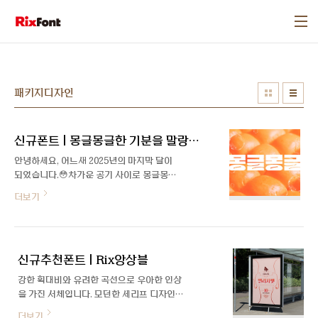
본문 바로가기
패키지디자인
신규폰트 | 몽글몽글한 기분을 말랑말랑하게 Rix몽글몽글
안녕하세요, 어느새 2025년의 마지막 달이
되었습니다.😳차가운 공기 사이로 몽글몽글
한 분위기가 느껴지는 연말입니다. 오늘은 이
더보기
분위기와 꼭 맞는 서체 이야기를 들려드리려
고 합니다.김정진 폰트 디자이너의 손끝에서
포근하게 빚어진「 Rix몽글몽글 」, 이 서체가
어떻게 만들어졌는지 함께 알아볼까요?😉
신규추천폰트 | Rix앙상블
자기소개 부탁드립니다.안녕하세요. 다양한
글자를 그리고, 연구하고 있는 폰트 디자이너
강한 획대비와 유려한 곡선으로 우아한 인상
김정진입니다.글자가 전달하는 메시지를 시
을 가진 서체입니다. 모던한 세리프 디자인의
각적 이미지로 그리는 일을 하고 있습니다.
Original과 깔끔하고 부드러운 Sans 2종으
더보기
'Rix몽글몽글'은 어떤 배경에서 시작된 서체