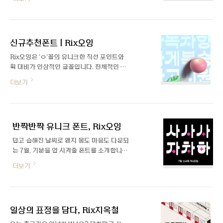
로 제작되었습니다. 고급스럽고 세련된 이미
인가요? 'Rix몽글몽글'은 제목이나 헤드라인
지로 주목도가 필요한 다양한 매체에 사용할
에 사용할 수 있으면서도, 단순히 굵기만 강
수 있습니다. 자세히 보기
조한 서체가 아닌 확실한 인상과 콘셉트를 가
진 그래픽 서체를 만들어보고 싶다는 고민에
신규추천폰트 | Rix오잉
서 출발했습니다. 기..
Rix오잉은 'ㅇ'꼴의 유니크한 직선 포인트와
획 대비가 인상적인 글꼴입니다. 전체적인 획
의 라운드 효과가 부드럽고 귀여운 인상을 줍
더보기
니다. 각각의 특징이 돋보이는 세 가지 디자
인으로 다양하게 활용하기 좋습니다.
반짝반짝 유니크 폰트, Rix오잉
덥고 습해진 날씨로 왠지 몸도 마음도 다운되
는 7월, 기분을 업 시켜줄 폰트를 소개합니
다!✨ 7월의 신규 폰트는 부드러운 라운드 효
더보기
과, 통통 튀는 세 가지 유니크한 디자인으로
중무장한 폰트 「Rix오잉」서체입니다. 폰트
를 제작한 이수하 디자이너와의 인터뷰를 통
해 더 자세히 알아보겠습니다 :) 안녕하세요!
일상의 표정을 담다, Rix지옥철
소개 부탁드려요. 안녕하세요. Rix힘을내요,
Rix네모굴림 이후 'Rix오잉'으로 다시 돌아