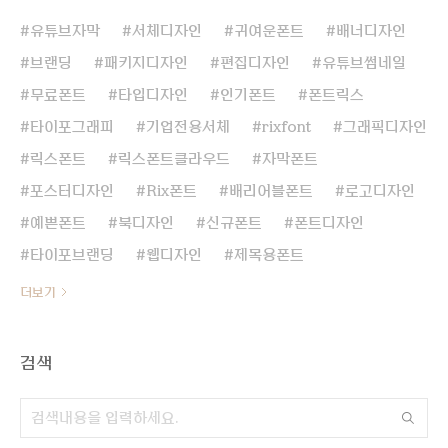
유튜브자막
서체디자인
귀여운폰트
배너디자인
브랜딩
패키지디자인
편집디자인
유튜브썸네일
무료폰트
타입디자인
인기폰트
폰트릭스
타이포그래피
기업전용서체
rixfont
그래픽디자인
릭스폰트
릭스폰트클라우드
자막폰트
포스터디자인
Rix폰트
배리어블폰트
로고디자인
예쁜폰트
북디자인
신규폰트
폰트디자인
타이포브랜딩
웹디자인
제목용폰트
더보기
검색