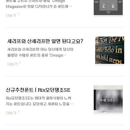
폰트를 고르는 스마트한 방법 "Design
지만 이런 난잡한 텍스트 효과는 시각적 잡음
Magazine은 전문 디자이너가 쓴 폰트에 대
만 생성할 뿐 정보전달에 도움이 되지 못합니
한 글을 공유하는 공간입니다" 이 폰트를 왜
더보기
다. 그럼 어떻게 해야 할까요? 타이포그래피
골랐어요? 로고 디자인이나 브랜딩 작업을
체계 (Typographic Hierarchy) 텍스트를
하다 보면, 종종 본인이 고르거나 제작한 폰
중요성의 순서대로 정리하여 사용자들이 원
트에 대한 설명을 해야 할 필요가 있습니다.
하는 정보를 쉽게 찾고, 빠르게 접근할 수 있
단순히 예뻐서, 심플해서라는 골랐다는 답변
게 도와주는 시스템을 타이포그래피 체계라
세리프와 산세리프만 알면 된다고요?
은 클라이언트를 설득시키기도 어려울뿐더
고 합니다...
러, 클라이언트와의 의견 충돌로 이어질 수
세리프와 산세리프만 아는 당신에게 당신이
있습니다. 또한 다른 사람들에게 공감을 받기
몰랐던 수많은 폰트의 종류 "Design
도 어렵겠죠. 비교적 역사가 짧은 한글 타이
Magazine은 전문 디자이너가 쓴 폰트에 대
더보기
포그래피에 비해, 영문 타이포그래피는 오랜
한 글을 공유하는 공간입니다" 영문 폰트의
역사를 바탕으로 그 당시 역사적 배경이나 특
종류에 대해 얼마나 많이 알고 계시나요? 글
수한 목적에 부합하기 위해 끊임없이 개발되
자 끝부분의 장식을 뜻하는 세리프는 일반인
고 개량되어왔습니다. 따라서 영문 타이포그
들에게 영문 폰트를 고를 때 가장 큰 기준이
래피를 깊이 이해한다면, 본인이 전달하고자
신규추천폰트 | Rix모던명조SE
되지만, 수백 개가 넘는 폰트 리스트에서 단
하는 메시지를 보다 효율적으로,..
지 세리프의 유무만으로는 상황에 딱 맞는 영
Rix모던명조SE는 현대적 클래식함이 느껴
문 폰트를 고르기란 쉬운 일이 아닙니다. 서
지는 폰트입니다. 모던하고 세련된 느낌을 담
체 분류법, 왜 알아야할까? 비교적 역사가 짧
은 대표적인 명조체입니다. 'ㅊ' 'ㅎ'에서 세로
더보기
은 한글 서체들과 반대로, 영문 서체들은 매
형 꼭지를 사용하여 모던함을 부각시켰습니
우 긴 역사를 가지고 있습니다. 그에 따라 수
다.
많은 분류 또한 존재하죠. 초기 영문 서체들