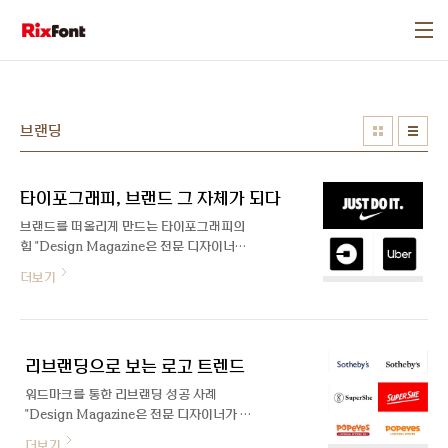
본문 바로가기
브랜딩
타이포그래피, 브랜드 그 자체가 되다
브랜드를 떠올리게 만드는 타이포그래피의
힘 "Design Magazine은 전문 디자이너가
쓴 폰트에 대한 글을 공유하는 공간입니다"
더보기
타이포그래피Typography는 브랜드 아이
덴티티에 있어 가장 직접적인 정보 전달 매체
이기 때문에 단순히 시각적인 요소 이상의 의
미를 가지곤 합니다. 그렇기 때문에 많은 브
리브랜딩으로 보는 로고 트렌드
랜드들이 각자의 브랜드 성향을 잘 나타낼 수
있는 브랜드 서체 개발에 뛰어들고 있는 것이
워드마크를 통한 리브랜딩 성공 사례
죠. 오늘은 타이포그래피를 활용한 독보적인
"Design Magazine은 전문 디자이너가 쓴
브랜드 이미지를 구축한 사례들을 보여드리
폰트에 대한 글을 공유하는 공간입니다" 기
더보기
고자 합니다. Nike 나이키 가장 성공적인 브