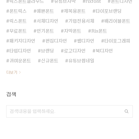
릭스폰트클라우드
유튜브자막
rixfont
폰트디자인
폰트릭스
예쁜폰트
제목용폰트
타이포브랜딩
릭스폰트
서체디자인
기업전용서체
배리어블폰트
무료폰트
인기폰트
자막폰트
Rix폰트
패키지디자인
편집디자인
웹디자인
타이포그래피
타입디자인
브랜딩
로고디자인
북디자인
귀여운폰트
신규폰트
유튜브썸네일
더보기
검색