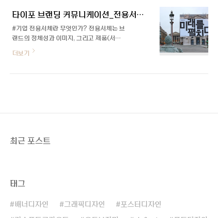
은 그 당시에 역사와 문화적 배경, 기술적인
한계 등, 여러가지 요소들을 고려하여 제작되
타이포 브랜딩 커뮤니케이션_전용서체 사례
었기 글자의 모양 그..
#기업 전용서체란 무엇인가? 전용서체는 브
랜드의 정체성과 이미지, 그리고 제품(서비
스) 및 제작물에 이르기까지 하나의 폰트를
더보기
통해 일체화 함으로서 캠페인의 성과를 극대
화하는 전략의 일환으로 개발됩니다. 이는,
소비자의 신뢰를 구축하고 강화하는데 기여
하게 되고, 소비자 커뮤니케이션 과정에서 문
자 정보를 통일된 서체로 제공하여 일관된 이
미지를 지속적으로 제공하는 효과를 갖게 된
것 입니다. 이를 통해 소비자들은 글자체만으
로 특정 브랜드를 인식할 수 있게 되고, 제품,
서비스, 제작물 등에 대한 안정감과 믿음을
최근 포스트
주는 효과를 얻게 됩니다. 그리고, 로고, 제품,
서비스, 제작물 등에 사용한 폰트를 고객들도
무료로 사용할 수 있게 함으로서 일상 속에서
소비자들에게 브랜드에 대한 경험을 더 자주
태그
하게 하는 역할을 ..
배너디자인
그래픽디자인
포스터디자인