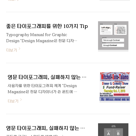
업 혹은 브랜드가 빠르게 성장하게 되면 이전
랜드를 뽑는다면 나이키를 빼놓을 수는 없을
의 아이덴티티를 수정하거나 문제점들을 개
것입니다. 변변한 상점 하나 없이 시작해 이
선해야 할 경우가 종종 생기곤 합니다. 브랜
제는 많은 스포츠인의 영감이 된 나이키. 그
드 가치를 재정립하고, 새로운 시각적 아이덴
뒤에 숨은 공로자, Futura 폰트를 소개합니
좋은 타이포그래피를 위한 10가지 Tip
티티를 개발하는 과정을 바로 리브랜딩
다. Futu..
(Rebranding)이라고 합니다. 큰 규모의 기
Typography Manual for Graphic
업이나 브랜드의 리브랜딩은 매우 큰 비용이
Design "Design Magazine은 전문 디자
발생하고, 프로젝트의 방향성이 잘못될 경우
이너가 쓴 폰트에 대한 글을 공유하는 공간입
더보기
기존 브랜드의 팬층이 혼란을 겪거나 거부할
니다" 본글은 유명 디자인 채널인 The
수도 있기 때문에 매우 신중히 진행되어야 하
Futur에서 제작한 Typography Manual
는 작업이기도 합니다. 오늘은 기업과 브랜드
이라는 영상을 기반하였으나 제 경험과 지식
아이덴티티에 대한 의견과 리뷰를 공유하는
을 토대로 부족한 설명을 추가하거나 수정하
플랫폼인 BrandNew에서 좋은 평가를 받
영문 타이포그래피, 실패하지 않는 법 Part.3
였습니다. 1. 좌측 정렬하기 영문은 정말 특
았던 케이스 12개를 통해 최..
별한 경우가 아니라면 좌측 정렬(left-
사용자를 위한 타이포그래피 체계 "Design
aligned)을 최우선으로 합니다. 이는 영문
Magazine은 전문 디자이너가 쓴 폰트에 대
자체가 왼쪽에서 오른쪽 방향으로 읽게 디자
한 글을 공유하는 공간입니다" 텍스트도 체
더보기
인되어 있기 때문입니다. 특히 문단일 경우
계가 필요해! 혹시 길을 걷다가 전단지나 포
한 줄에서 다음 줄로 넘어갈 시에 시선이 빠
스터를 봤는데 이해가 안 가서 한참 동안 들
르게 따라가지 못하여 읽는 속도가 더뎌질 수
여다봐야 했던 경험이 있나요? 디자인 비전
있습니다. 2. 하나의 서체(Typeface) 사용
공자가 흔히 범하는 실수가 본인이 만든 콘텐
하기 하나의 글꼴(혹은 폰트 f..
영문 타이포그래피, 실패하지 않는 법 Part.1
츠를 강조하고 싶은 나머지 모든 텍스트에 여
러 효과를 때려 박는 넣는다는 것입니다. 하